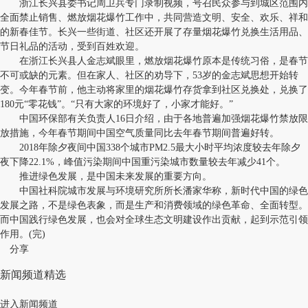
浙江长兴县委书记周卫兵专门录制视频，号召民众参与到城区范围内
全面禁止销售、燃放烟花爆竹工作中，共同营造文明、安全、欢乐、祥和
的新春佳节。长兴一些街道、社区还开展了存量烟花爆竹兑换生活用品、
节日礼品的活动，受到百姓欢迎。
在浙江长兴县人金志斌眼里，燃放烟花爆竹原本是传统习俗，是春节
不可或缺的元素。但在家人、社区的劝导下，53岁的金志斌思想开始转
变。今年春节前，他主动将家里的烟花爆竹存货拿到社区兑换处，兑换了
180元“零花钱”。“只有大家的环境好了，小家才能好。”
中国环保部有关负责人16日介绍，由于各地普遍加强烟花爆竹禁放限
放措施，今年春节期间中国空气质量同比去年春节期间普遍好转。
2018年除夕夜间中国338个城市PM2.5最大小时平均浓度较去年除夕
夜下降22.1%，峰值污染期间中国重污染城市数量较去年减少41个。
推进绿色发展，是中国未来发展的重要方向。
中国社科院城市发展与环境研究所所长潘家华称，新时代中国的绿色
发展之路，不是绿色表象，而是生产和消费领域的绿色革命、全面转型。
而中国践行绿色发展，也会对全球生态文明建设作出贡献，起到示范引领
作用。(完)
分享
新闻频道精选
进入新闻频道