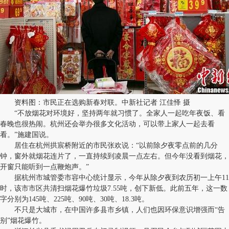
资料图：市民正在选购新春对联。中新社记者 江佳怿 摄
“不放烟花对环境好，坚持两年就习惯了。全家人一起吃年夜饭、看
春晚也很热闹。杭州还会举办很多文化活动，可以带上家人一起去看
看。”施建国说。
居住在杭州拱宸桥附近的市民张欢说：“以前除夕夜零点前的几分
钟，窗外就烟花连片了，一直持续到凌晨一点左右。但今年没看到烟花，
开窗只能听到一点鞭炮声。”
据杭州市城管委市容中心统计显示，今年从除夕夜到农历初一上午11
时，该市市区共清扫烟花爆竹垃圾7.55吨，创下新低。此前五年，这一数
字分别为145吨、225吨、90吨、30吨、18.3吨。
不只是大城市，在中国许多县市乡镇，人们也因环保意识增强而“告
别”烟花爆竹。