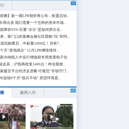
排行
前瞻】新一期LPR报价将公布；欧盟启动...
0年再出发 我们需要一个怎样的资本市场...
架降价93% 巨量“水分”是如何挤出去...
来，家门口的菜摊会被社区团购“玩”坏吗...
期逆回购重启，中标量1000亿！另有7...
个月“原地踏步” 12月LPR继续维持...
新办纳税人中实行增值税专用发票电子化
续走高：沪指再收复3400点！种业股掀...
家建言平台经济反垄断 吁规范“市场守门...
PR连续8个月“按兵不动” 房贷环境底...
频
趣闻八卦