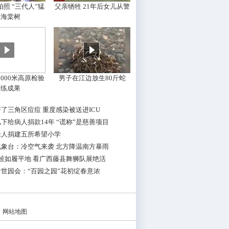
照 “三代人”猛
父亲牺牲 21年后女儿从警
摇海棠树
000米高原检验
男子在江边放生80斤蛇
训练成果
了三角区痘痘 重度感染被送进ICU
下给病人捐款14年 “谎称”是慈善项目
老人捐建五所希望小学
气象台：冷空气来袭 北方降温南方暴雨
桩如履平地 看广西藤县舞狮队展绝活
世园会：“百园之园”花初绽春意浓
|
网站地图