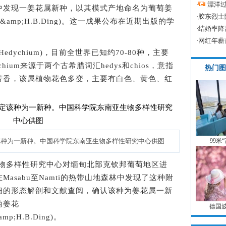
·
漂洋过
中发现一姜花属新种，以其模式产地命名为葡萄姜
·
胶东烈士
H.Tan&amp;H.B.Ding)。这一成果公布在近期出版的学
·
结婚率降
·
网红年薪
(Hedychium)，目前全世界已知约70-80种，主要
ium来源于两个古希腊词汇hedys和chios，意指
热门图
芳香，该属植物花色多变，主要有白色、黄色、红
该种为一新种。中国科学院东南亚生物多样性研究中心供图
99米
生物多样性研究中心对缅甸北部克钦邦葡萄地区进
asabu至Namti的热带山地森林中发现了这种附
细的形态解剖和文献查阅，确认该种为姜花属一新
萄姜花
德国
&amp;H.B.Ding)。