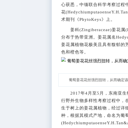
心获悉，中缅联合科学考察过程
花(HedychiumputaoenseY.
术期刊《PhytoKeys》上。
姜科(Zingiberaceae)姜花属
分布于热带亚洲。姜花属名Hedych
姜花属植物花极美且具有馥郁的
色和橙色等。
葡萄姜花花丝强烈扭转，从而确定
2017年4月至5月，东南亚
行野外生物多样性考察过程中，在M
生于树上的姜花属植物，经过详
种，根据其模式产地，命名为葡
(HedychiumputaoenseY.H.Tan