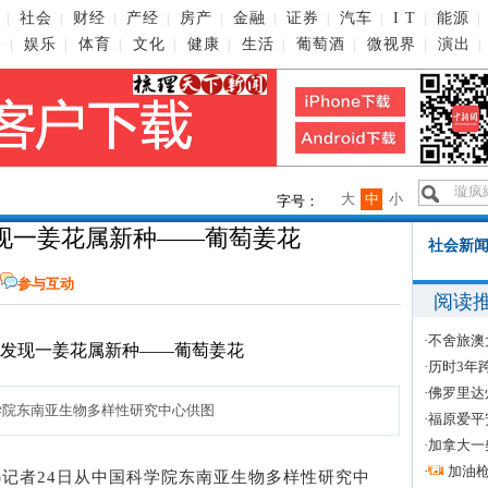
社会
财经
产经
房产
金融
证券
汽车
I T
能源
|
|
|
|
|
|
|
|
|
|
播
娱乐
体育
文化
健康
生活
葡萄酒
微视界
演出
|
|
|
|
|
|
|
|
|
大
中
小
字号：
现一姜花属新种——葡萄姜花
社会新闻
参与互动
阅读
·
不舍旅澳
·
历时3年
·
佛罗里达
院东南亚生物多样性研究中心供图
·
福原爱平
·
加拿大一
·
加油
赵曦)记者24日从中国科学院东南亚生物多样性研究中