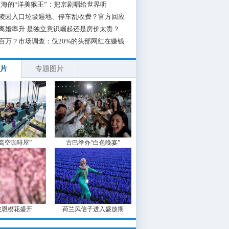
海的“洋美猴王”：把京剧唱给世界听
陵园入口垃圾遍地、停车乱收费？官方回应
离婚率升 是独立意识崛起还是房价太贵？
百万？市场调查：仅20%的头部网红在赚钱
片
专题图片
“高空咖啡屋”
古巴举办“白色晚宴”
波恩樱花盛开
荷兰风信子进入盛放期