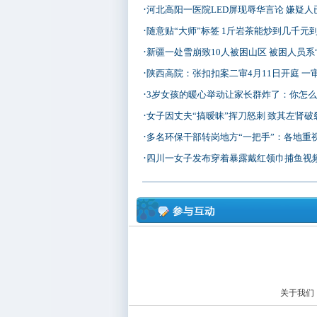
·
河北高阳一医院LED屏现辱华言论 嫌疑人
·
随意贴“大师”标签 1斤岩茶能炒到几千元
·
新疆一处雪崩致10人被困山区 被困人员系
·
陕西高院：张扣扣案二审4月11日开庭 一
·
3岁女孩的暖心举动让家长群炸了：你怎么教
·
女子因丈夫“搞暧昧”挥刀怒刺 致其左肾破
·
多名环保干部转岗地方“一把手”：各地重
·
四川一女子发布穿着暴露戴红领巾捕鱼视
关于我们