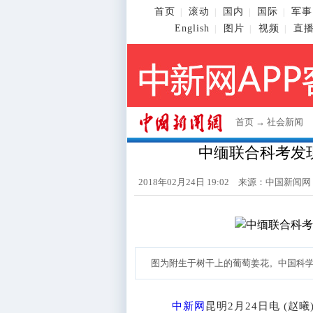
首页
滚动
国内
国际
军事
|
|
|
|
English
图片
视频
直
|
|
|
首页
→
社会新闻
中缅联合科考发
2018年02月24日 19:02 来源：
中国新闻网
图为附生于树干上的葡萄姜花。中国科学
中新网
昆明2月24日电 (