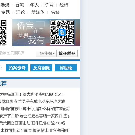
港澳
台湾
华人
侨网
经纬
|
|
|
|
专题
理论
新媒体
供稿
|
|
|
鏂伴椈
鎼� 绱�
:
拍案惊奇
反腐倡廉
浮世绘
推荐
大熊猫回国！澳大利亚将租期延长5年
跨越33国 荷兰男子完成电动车环球之旅
州国家捕获巨蟒 长度超5米体内有73颗蛋
安产下二胎 老公江宏杰喜晒一家四口(图)
柴犬因会画画走红 画作已售出逾231幅
枪未收司机驾车而去 加油站上演惊魂瞬间