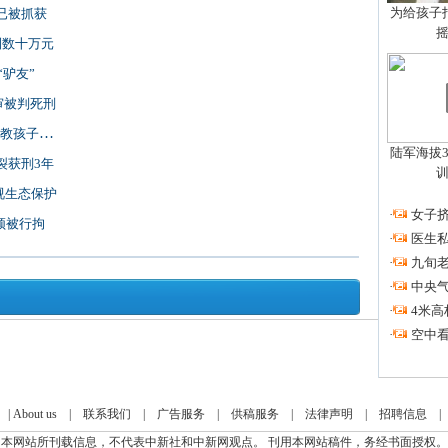
为给孩子拍
已被抓获
到数十万元
“驴友”
审被判死刑
孩子的？
陆军海拔3
裂获刑3年
视生态保护
·
女子挤
频被行拘
·
医生私
·
九旬
·
中央
·
4米高
·
空中看
|
About us
|
联系我们
|
广告服务
|
供稿服务
|
法律声明
|
招聘信息
本网站所刊载信息，不代表中新社和中新网观点。 刊用本网站稿件，务经书面授权。