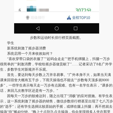
步数和运动时长排行榜页面截图。
学生
新系统刺激了摇步器消费
系统启用一个月来收效如何？
“喜欢穿带口袋的衣服了”“起码会走走”“把手机绑腿上，抖腿一万步
很简单的”“刺激消费，学校给摇步器做贡献了”……记者采访了8名广外学
生，多数学生对新规并不乐观。
首先，要达到每天步数上万并非易事。“广外本身不大，如果当天满
课来回宿舍大概有五千步，下雨天操场也不能去”“步数每天顶多就8000
多”，一些学生表示每天走一万步有点困难。也有一名学生表示，“课多的
话，来回几次教学区还是有一万步。”
因每天一万步的较难达到，随之出现了“消极”的应对措施。有学生表
示，这一系统刺激了摇步器的销售，微信步数排行榜甚至出现了七八万步
的“选手”；还有学生选择比较原始的手摇，或绑在腿上抖腿；再不然就去
操场“待”够40分钟。“晚上七点到九点去操场，你会发现很多人坐在那里