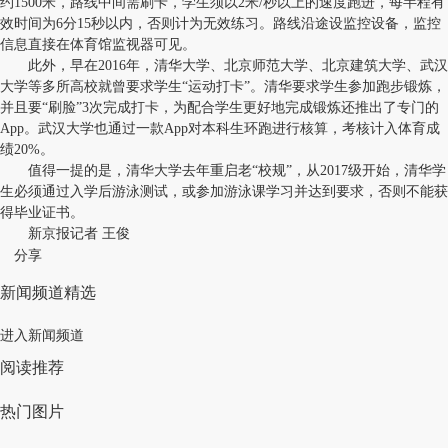
约1500米，路线中间需刷卡，学生须以2米/秒以上的速度跑进，每半程有
效时间为6分15秒以内，否则计为无效练习。路线沿途设监控设备，监控
信息直接在体育馆监视器可见。
此外，早在2016年，清华大学、北京师范大学、北京建筑大学、武汉
大学等多所高校就曾要求学生“运动打卡”。清华要求学生参加跑步锻炼，
并且要“刷脸”3次完成打卡，为配合学生更好地完成锻炼还推出了专门的
App。武汉大学也通过一款App对本科生环跑进行核算，考核计入体育成
绩20%。
值得一提的是，清华大学去年重启老“校规”，从2017级开始，清华学
生必须通过入学后游泳测试，或参加游泳课学习并达到要求，否则不能获
得毕业证书。
新京报记者 王俊
分享
新闻频道精选
进入新闻频道
阅读推荐
热门图片