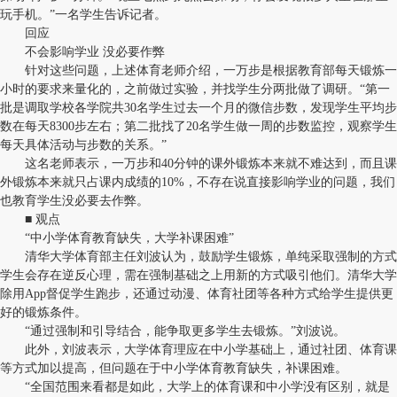
玩手机。”一名学生告诉记者。
回应
不会影响学业 没必要作弊
针对这些问题，上述体育老师介绍，一万步是根据教育部每天锻炼一
小时的要求来量化的，之前做过实验，并找学生分两批做了调研。“第一
批是调取学校各学院共30名学生过去一个月的微信步数，发现学生平均步
数在每天8300步左右；第二批找了20名学生做一周的步数监控，观察学生
每天具体活动与步数的关系。”
这名老师表示，一万步和40分钟的课外锻炼本来就不难达到，而且课
外锻炼本来就只占课内成绩的10%，不存在说直接影响学业的问题，我们
也教育学生没必要去作弊。
■ 观点
“中小学体育教育缺失，大学补课困难”
清华大学体育部主任刘波认为，鼓励学生锻炼，单纯采取强制的方式
学生会存在逆反心理，需在强制基础之上用新的方式吸引他们。清华大学
除用App督促学生跑步，还通过动漫、体育社团等各种方式给学生提供更
好的锻炼条件。
“通过强制和引导结合，能争取更多学生去锻炼。”刘波说。
此外，刘波表示，大学体育理应在中小学基础上，通过社团、体育课
等方式加以提高，但问题在于中小学体育教育缺失，补课困难。
“全国范围来看都是如此，大学上的体育课和中小学没有区别，就是