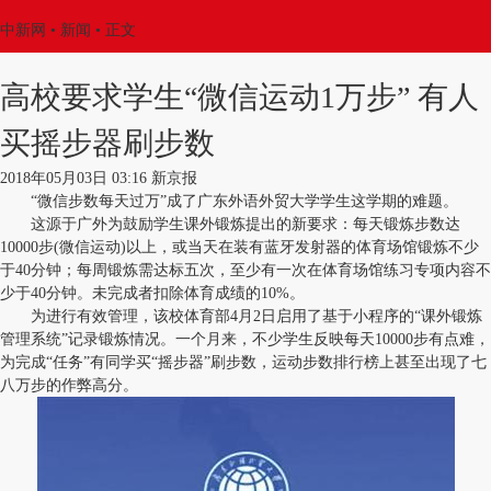
中新网
•
新闻
• 正文
高校要求学生“微信运动1万步” 有人
买摇步器刷步数
2018年05月03日 03:16 新京报
“微信步数每天过万”成了广东外语外贸大学学生这学期的难题。
这源于广外为鼓励学生课外锻炼提出的新要求：每天锻炼步数达
10000步(微信运动)以上，或当天在装有蓝牙发射器的体育场馆锻炼不少
于40分钟；每周锻炼需达标五次，至少有一次在体育场馆练习专项内容不
少于40分钟。未完成者扣除体育成绩的10%。
为进行有效管理，该校体育部4月2日启用了基于小程序的“课外锻炼
管理系统”记录锻炼情况。一个月来，不少学生反映每天10000步有点难，
为完成“任务”有同学买“摇步器”刷步数，运动步数排行榜上甚至出现了七
八万步的作弊高分。