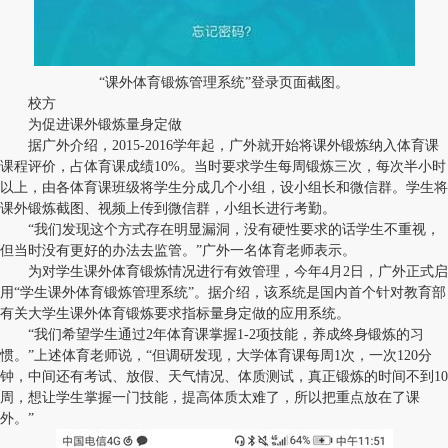
“课外体育锻炼管理系统”登录页面截图。
校方
为促进课外锻炼量身定做
据广外介绍，2015-2016学年起，广外就开始将课外锻炼纳入体育课
课程评价，占体育课成绩10%。当时要求学生每周锻炼三次，每次半小时
以上，由各体育课班级将学生分成几个小组，设小组长和微信群。学生将
课外锻炼截图、视频上传到微信群，小组长进行考勤。
“我们发现这个方式存在明显漏洞，没有硬性要求的话学生不重视，
但当时没有更好的办法去监管。”广外一名体育老师表示。
为对学生课外体育锻炼情况进行有效管理，今年4月2日，广外正式启
用“学生课外体育锻炼管理系统”。据介绍，该系统是国内首个针对教育部
有关大学生课外体育锻炼要求指标量身定做的应用系统。
“我们希望学生通过2年体育课掌握1-2项技能，养成终身锻炼的习
惯。”上述体育老师说，“但调研发现，大学体育课每周1次，一次120分
钟，中间还有考试、放假、天气情况、体质测试，真正锻炼的时间不到10
周，想让学生掌握一门技能，提高体质太难了，所以把重点放在了课
外。”