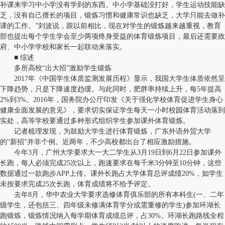
补课来学习中小学没有学到的东西。中小学基础没打好，学生运动技能缺
乏，没有自己擅长的项目，锻炼习惯和健康常识也缺乏，大学只能去做补
课的工作。”刘波说，跟以前相比，现在对学生的锻炼越来越重视，教育
部也提出每个学生学会至少两项终身受益的体育锻炼项目，最后还需要政
府、中小学学校和家长一起联动来落实。
■ 综述
多所高校“出大招”激励学生锻炼
2017年《中国学生体质监测发展历程》显示，我国大学生体质依然呈
下降趋势，只是下降速度趋缓。与此同时，肥胖率持续上升，每5年提高
2%到3%。2016年，国务院办公厅印发《关于强化学校体育促进学生身心
健康全面发展的意见》，要求切实保证学生每天一小时校园体育活动落到
实处，高等学校要通过多种形式组织学生参加课外体育锻炼。
记者梳理发现，为鼓励大学生进行体育锻炼，广东外语外贸大学
的“新招”并非个例。近两年，不少高校都出台了相应激励措施。
今年3月，广州大学要求大一大二学生从3月19日到6月22日参加课外
长跑，每人必须完成25次以上，跑速要求在每千米3分钟至10分钟，这些
数据通过一款跑步APP上传。课外长跑占大学体育总评成绩20%，如学生
未按要求完成25次长跑，体育成绩将不给予评定。
去年8月，华中农业大学要求选修体育俱乐部的所有本科生(一、二年
级学生，还包括三、四年级未修满体育学分或需重修的学生)参加环湖长
跑锻炼，锻炼情况纳入每学期体育成绩总评，占30%。环湖长跑路线全程