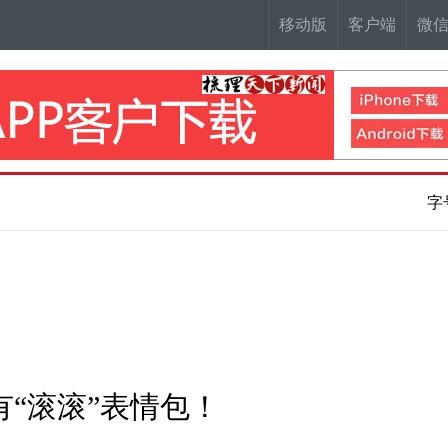
移动版
客户端
微
字
“滚滚”表情包！