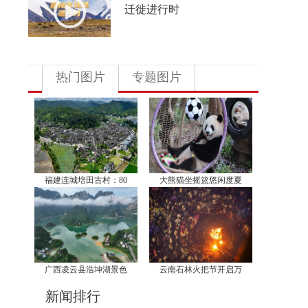
迁徙进行时
热门图片
专题图片
福建连城培田古村：80
大熊猫坐摇篮悠闲度夏
广西凌云县浩坤湖景色
云南石林火把节开启万
新闻排行