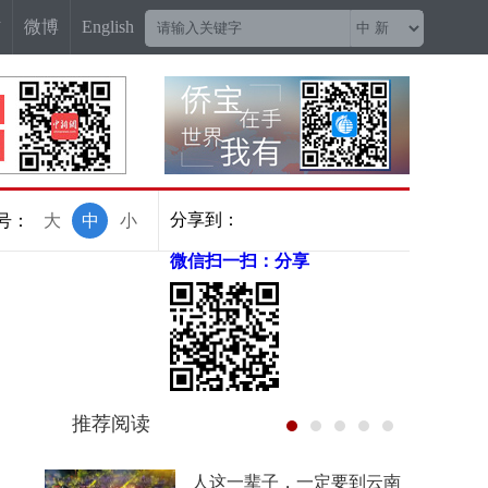
信
微博
English
分享到：
号：
大
中
小
微信扫一扫：分享
推荐阅读
菲尔兹奖“0”的突破背后，