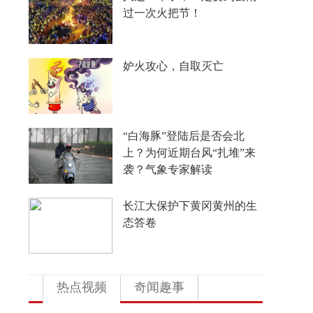
有他一份功劳
“梅姨案”被拐儿童父亲申军
良：盼梅姨早日受惩
China Travel又换“三件套”：
外国游客从观众变玩家
4年要让无人机增产80倍，
日本为何急不可耐？
热点视频
奇闻趣事