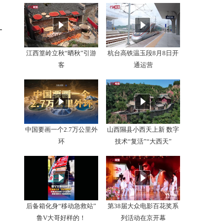
一
江西篁岭立秋“晒秋”引游
杭台高铁温玉段8月8日开
客
通运营
中国要画一个2.7万公里外
山西隰县小西天上新 数字
环
技术“复活”“大西天”
后备箱化身“移动急救站”
第38届大众电影百花奖系
鲁V大哥好样的！
列活动在京开幕