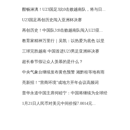
酣畅淋漓！U23国足3比0击败越南队，将与日...
U23国足再创历史闯入亚洲杯决赛
再创历史！中国队3∶0击败越南队闯入U23亚...
教育家精神万里行｜吴凯：以热爱为底色 以坚
守...
三球完胜越南 中国首进U23男足亚洲杯决赛
超长春节假让众人羡慕的是什么？
中央气象台继续发布黄色预警 湘黔桂等地有雨
雪...
亮新招！“营商环境”成地方开年会议高频词
普华永道中国主席何睦宁：中国将继续为全球经
济...
1月21日人民币对美元中间价报7.0014元...