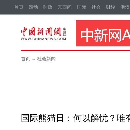
首页
滚动
时政
东西问
国际
社会
财经
港澳
首页
→
社会新闻
国际熊猫日：何以解忧？唯有