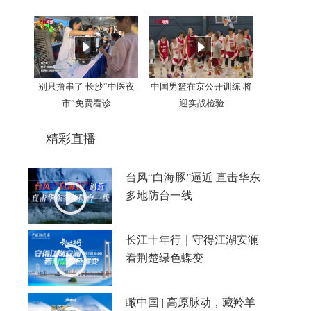
别只撸串了 长沙“中医夜
中国男篮在京公开训练 将
市”免费看诊
迎实战检验
精彩直播
台风“白海豚”逼近 直击华东
多地防台一线
长江十年行｜守得江湖安澜
看荆楚绿色蝶变
瞰中国 | 高原脉动，藏羚羊