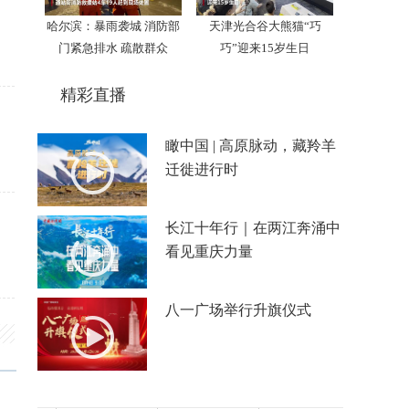
哈尔滨：暴雨袭城 消防部
天津光合谷大熊猫“巧
门紧急排水 疏散群众
巧”迎来15岁生日
精彩直播
瞰中国 | 高原脉动，藏羚羊
迁徙进行时
长江十年行｜在两江奔涌中
看见重庆力量
八一广场举行升旗仪式