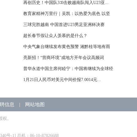
再创历史！中国队3∶0击败越南队闯入U23亚...
教育家精神万里行｜吴凯：以热爱为底色 以坚
守...
三球完胜越南 中国首进U23男足亚洲杯决赛
超长春节假让众人羡慕的是什么？
中央气象台继续发布黄色预警 湘黔桂等地有雨
雪...
亮新招！“营商环境”成地方开年会议高频词
普华永道中国主席何睦宁：中国将继续为全球经
济...
1月21日人民币对美元中间价报7.0014元...
聘信息
|
网站地图
授权。
340号-1
] 总机：86-10-87826688