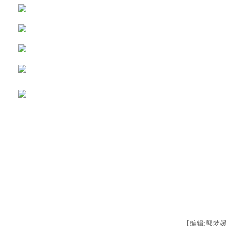
【编辑:郭梦