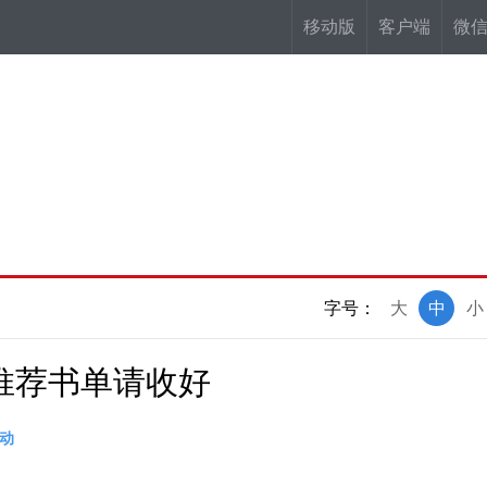
移动版
客户端
微
字号：
大
中
小
推荐书单请收好
动