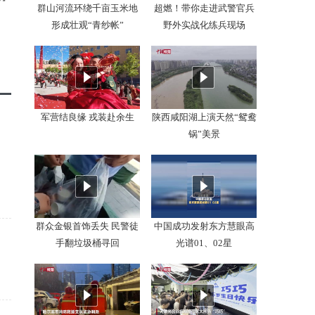
群山河流环绕千亩玉米地
超燃！带你走进武警官兵
形成壮观“青纱帐”
野外实战化练兵现场
军营结良缘 戎装赴余生
陕西咸阳湖上演天然“鸳鸯
锅”美景
群众金银首饰丢失 民警徒
中国成功发射东方慧眼高
手翻垃圾桶寻回
光谱01、02星