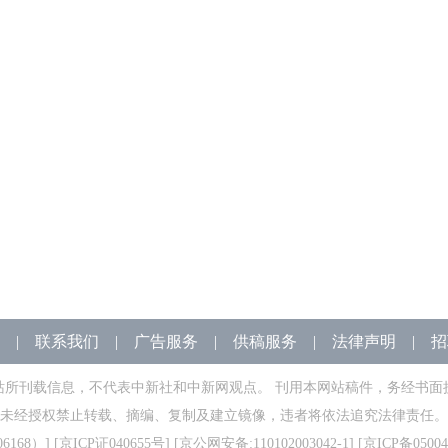
|
联系我们
|
广告服务
|
供稿服务
|
法律声明
|
招
站所刊载信息，不代表中新社和中新网观点。 刊用本网站稿件，务经书面
未经授权禁止转载、摘编、复制及建立镜像，违者将依法追究法律责任。
168）
] [
京ICP证040655号
] [京公网安备:110102003042-1] [
京ICP备05004