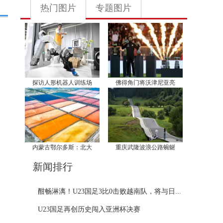
热门图片
专题图片
探访人形机器人训练场
佛得角门将沃津尼亚亮
内蒙古鄂尔多斯：北大
重庆武隆波浪公路蜿蜒
新闻排行
酣畅淋漓！U23国足3比0击败越南队，将与日...
U23国足再创历史闯入亚洲杯决赛