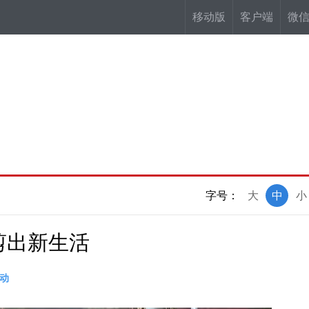
移动版
客户端
微
字号：
大
中
小
剪出新生活
动