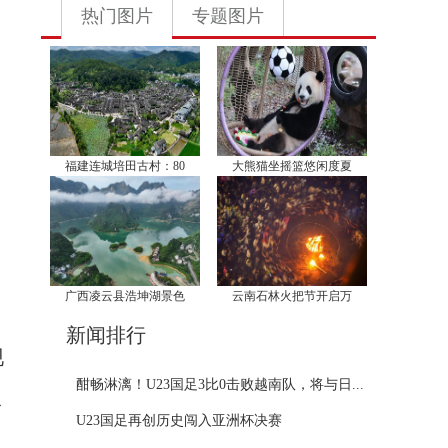
热门图片
专题图片
福建连城培田古村：80
大熊猫坐摇篮悠闲度夏
广西凌云县浩坤湖景色
云南石林火把节开启万
新闻排行
现
酣畅淋漓！U23国足3比0击败越南队，将与日...
人
U23国足再创历史闯入亚洲杯决赛