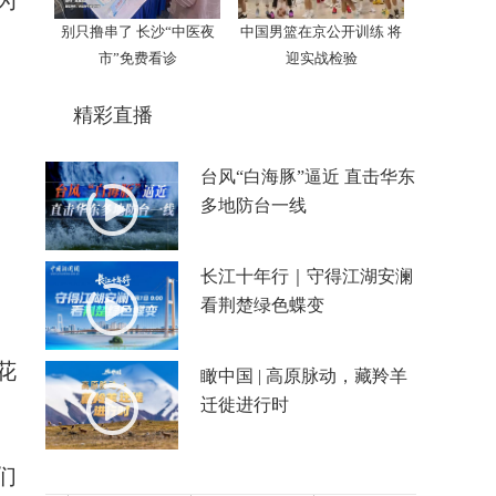
为
别只撸串了 长沙“中医夜
中国男篮在京公开训练 将
市”免费看诊
迎实战检验
精彩直播
台风“白海豚”逼近 直击华东
多地防台一线
长江十年行｜守得江湖安澜
看荆楚绿色蝶变
花
瞰中国 | 高原脉动，藏羚羊
迁徙进行时
们