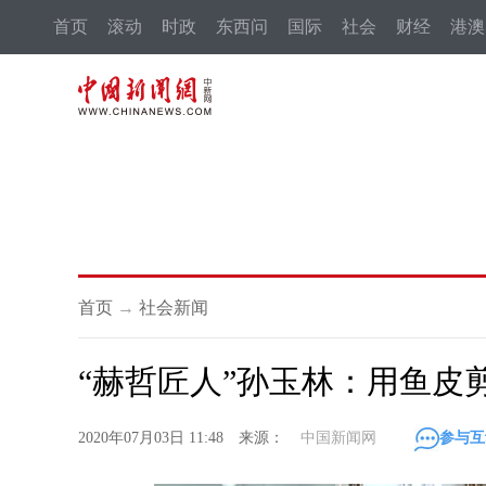
首页
滚动
时政
东西问
国际
社会
财经
港澳
首页
→
社会新闻
“赫哲匠人”孙玉林：用鱼皮
2020年07月03日 11:48 来源：
中国新闻网
参与互