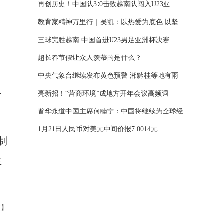
再创历史！中国队3∶0击败越南队闯入U23亚...
教育家精神万里行｜吴凯：以热爱为底色 以坚
守...
三球完胜越南 中国首进U23男足亚洲杯决赛
超长春节假让众人羡慕的是什么？
中央气象台继续发布黄色预警 湘黔桂等地有雨
一
雪...
亮新招！“营商环境”成地方开年会议高频词
普华永道中国主席何睦宁：中国将继续为全球经
。
济...
1月21日人民币对美元中间价报7.0014元...
制
生
波】