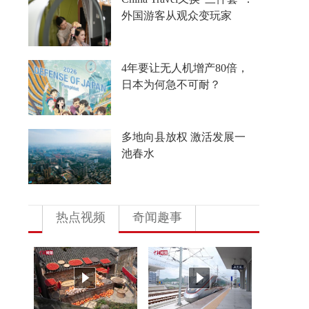
外国游客从观众变玩家
4年要让无人机增产80倍，
日本为何急不可耐？
多地向县放权 激活发展一
池春水
热点视频
奇闻趣事