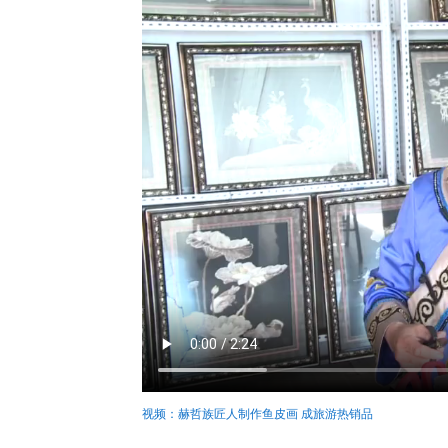
视频：赫哲族匠人制作鱼皮画 成旅游热销品