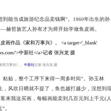
能当成旅游纪念品卖钱啊”。1960年出生的孙
叔——赫哲族艺人孙有才为师开始学做鱼皮画。
《家和万事兴》。
中新社
记者 张兴龙 摄
粘贴，整个工序下来得一周多时间”。孙玉林
上，风吹日晒就不提了，鱼也越打越少，没想到
客来我这买画，每幅画能卖到几百元到上千元(
元”。