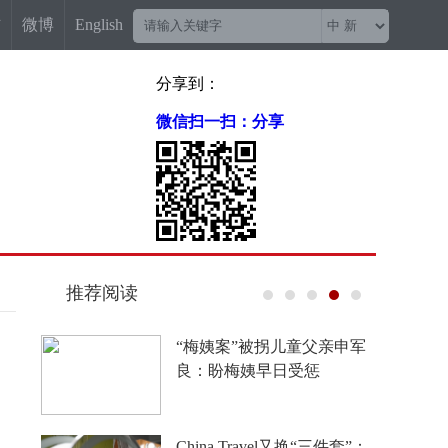
信
微博
English
分享到：
微信扫一扫：分享
推荐阅读
“梅姨案”被拐儿童父亲申军
良：盼梅姨早日受惩
China Travel又换“三件套”：