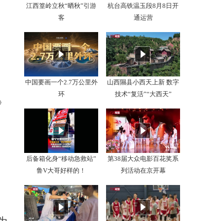
江西篁岭立秋“晒秋”引游
杭台高铁温玉段8月8日开
客
通运营
中国要画一个2.7万公里外
山西隰县小西天上新 数字
环
技术“复活”“大西天”
》
后备箱化身“移动急救站”
第38届大众电影百花奖系
鲁V大哥好样的！
列活动在京开幕