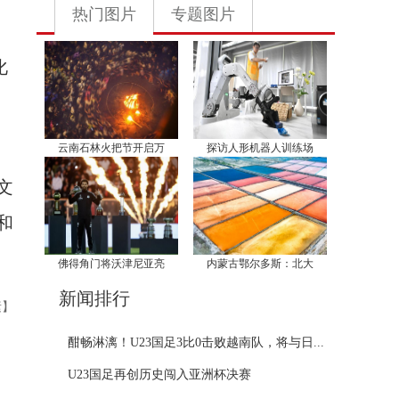
热门图片
专题图片
化
云南石林火把节开启万
探访人形机器人训练场
文
和
佛得角门将沃津尼亚亮
内蒙古鄂尔多斯：北大
新闻排行
素】
酣畅淋漓！U23国足3比0击败越南队，将与日...
U23国足再创历史闯入亚洲杯决赛