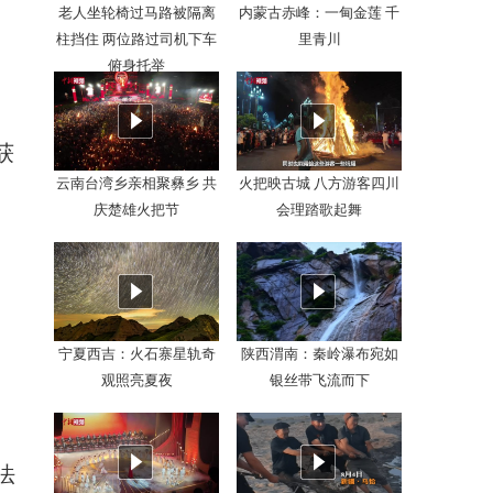
老人坐轮椅过马路被隔离
内蒙古赤峰：一甸金莲 千
柱挡住 两位路过司机下车
里青川
俯身托举
获
云南台湾乡亲相聚彝乡 共
火把映古城 八方游客四川
庆楚雄火把节
会理踏歌起舞
宁夏西吉：火石寨星轨奇
陕西渭南：秦岭瀑布宛如
观照亮夏夜
银丝带飞流而下
法