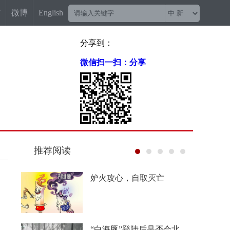
信
微博
English
分享到：
微信扫一扫：分享
推荐阅读
“梅姨案”被拐儿童父亲申军
良：盼梅姨早日受惩
China Travel又换“三件套”：