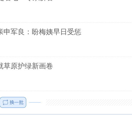
父亲申军良：盼梅姨早日受惩
就草原护绿新画卷