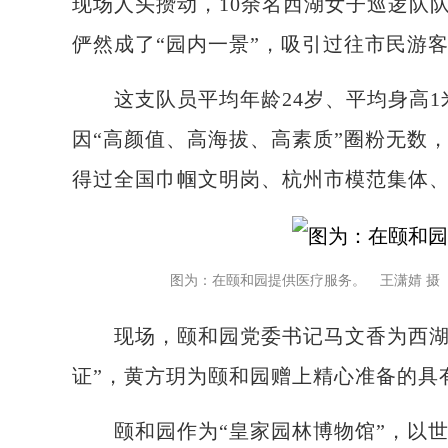
现场人头攒动，10余名西湖女子巡逻队
俨然成了“园内一景”，吸引过往市民游客
这支队员平均年龄24岁、平均身高1米
因“高颜值、高海拔、高素质”圈粉无数
得过全国巾帼文明岗、杭州市模范集体、
图为：在颐和园提供医疗服务。 王潇婧 摄
现场，颐和园党委书记马文香为西湖女
证”，黄方玥为颐和园赠上精心准备的具
颐和园作为“皇家园林博物馆”，以世