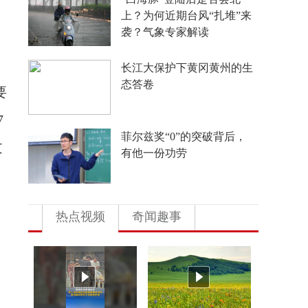
外国游客从观众变玩家
4年要让无人机增产80倍，
日本为何急不可耐？
要
7
多地向县放权 激活发展一
文
池春水
热点视频
奇闻趣事