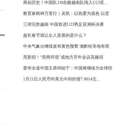
再创历史！中国队3∶0击败越南队闯入U23亚...
教育家精神万里行｜吴凯：以热爱为底色 以坚
守...
三球完胜越南 中国首进U23男足亚洲杯决赛
超长春节假让众人羡慕的是什么？
中央气象台继续发布黄色预警 湘黔桂等地有雨
雪...
亮新招！“营商环境”成地方开年会议高频词
普华永道中国主席何睦宁：中国将继续为全球经
济...
1月21日人民币对美元中间价报7.0014元...