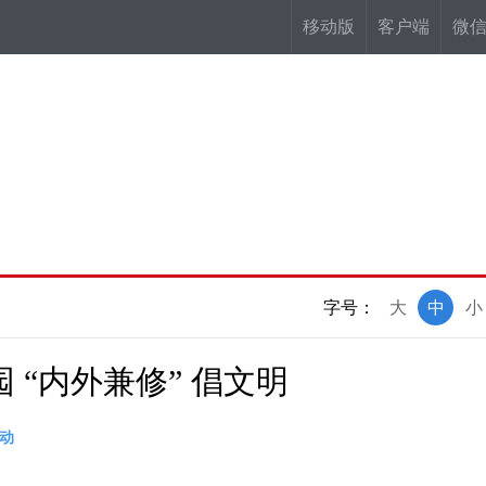
移动版
客户端
微
字号：
大
中
小
“内外兼修” 倡文明
动