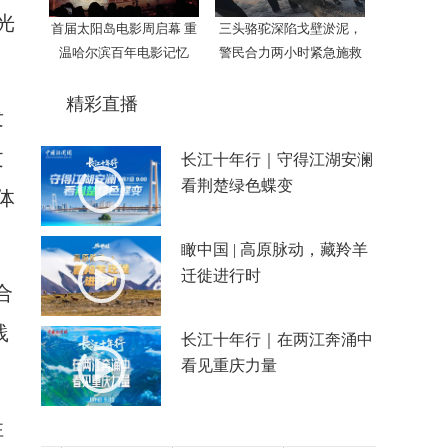
光
首届太阳岛电影周启幕 重
三头骆驼深陷戈壁淤泥，
温哈尔滨百年电影记忆
警民合力两小时紧急施救
精彩直播
发
文
长江十年行｜守得江湖安澜
看荆楚绿色蝶变
体
。
瞰中国 | 高原脉动，藏羚羊
迁徙进行时
合
践
长江十年行｜在两江奔涌中
看见重庆力量
性