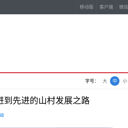
移动版
客户端
微
字号：
大
中
小
进到先进的山村发展之路
动