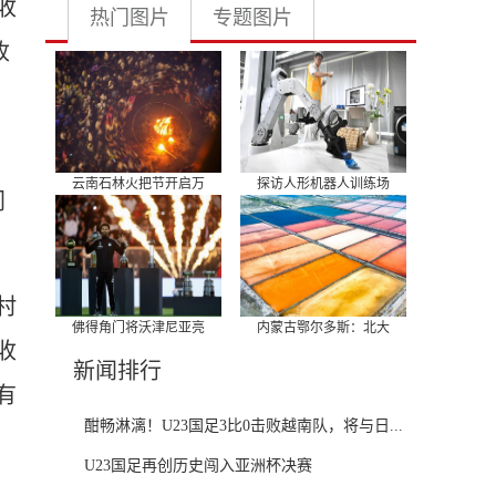
收
热门图片
专题图片
收
云南石林火把节开启万
探访人形机器人训练场
门
村
佛得角门将沃津尼亚亮
内蒙古鄂尔多斯：北大
收
新闻排行
有
酣畅淋漓！U23国足3比0击败越南队，将与日...
U23国足再创历史闯入亚洲杯决赛