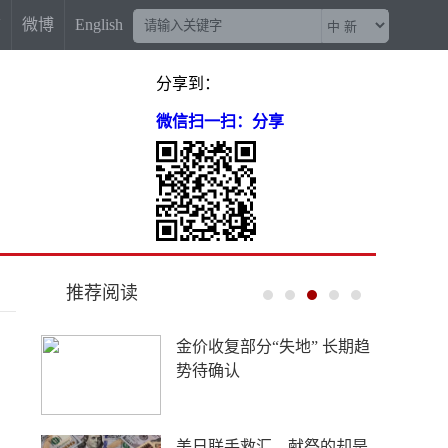
信
微博
English
分享到：
微信扫一扫：分享
推荐阅读
西藏寄宿制是托举高原少年
的光，不是西方脑补的“牢
笼”
中新网评：AI不能成为企业