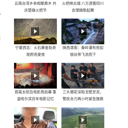
云南台湾乡亲相聚彝乡 共
火把映古城 八方游客四川
庆楚雄火把节
会理踏歌起舞
之
着
宁夏西吉：火石寨星轨奇
陕西渭南：秦岭瀑布宛如
观照亮夏夜
银丝带飞流而下
首届太阳岛电影周启幕 重
三头骆驼深陷戈壁淤泥，
克
温哈尔滨百年电影记忆
警民合力两小时紧急施救