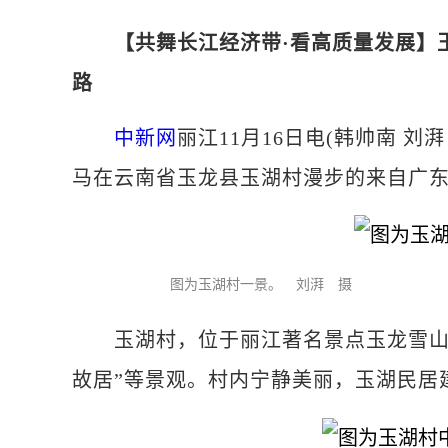
【共舞长江经济带·看高质量发展】玉
路
中新网
丽江11月16日电(韩帅南 刘
马在云南省玉龙县玉湖村漫步的来自广
图为玉湖村一景。 刘湃 摄
玉湖村，位于丽江著名景点玉龙雪山脚下
故居”等景观。村内宁静美丽，玉湖民居