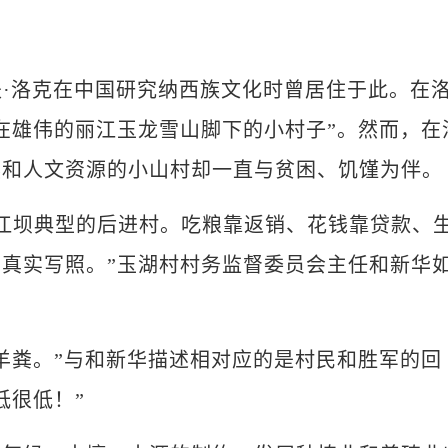
·洛克在中国研究纳西族文化时曾居住于此。在
在雄伟的丽江玉龙雪山脚下的小村子”。然而，在
然和人文资源的小山村却一直与贫困、饥馑为伴。
江坝典型的后进村。吃粮靠返销、花钱靠贷款、
真实写照。”玉湖村村务监督委员会主任和新华
粪。”与和新华描述相对应的是村民和胜军的回
低很低！”