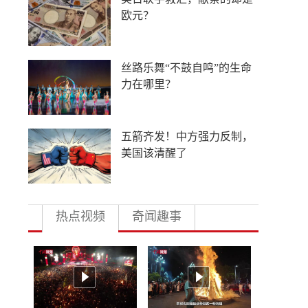
低俗营销的“背锅侠”
导弹库存见底，美军急于研
发射程1800公里巨炮
中外合作办学提速扩围，国
际高校押注中国未来
热点视频
奇闻趣事