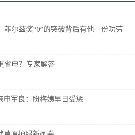
！菲尔兹奖“0”的突破背后有他一份功劳
关更省电？专家解答
父亲申军良：盼梅姨早日受惩
就草原护绿新画卷