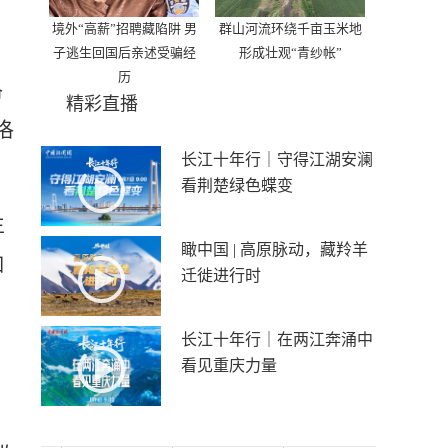
境外“高薪”招聘藏陷阱 男
群山河流环绕千亩玉米地
子逃生回国后亲述受骗经
形成壮观“青纱帐”
历
洛
精彩直播
洛
长江十年行｜守得江湖安澜
看荆楚绿色蝶变
生
瞰中国 | 高原脉动，藏羚羊
如
迁徙进行时
长江十年行｜在两江奔涌中
看见重庆力量