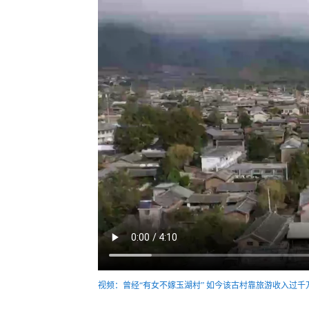
视频：曾经“有女不嫁玉湖村” 如今该古村靠旅游收入过千