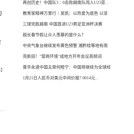
均
再创历史！中国队3∶0击败越南队闯入U23亚...
为
教育家精神万里行｜吴凯：以热爱为底色 以坚
守...
三球完胜越南 中国首进U23男足亚洲杯决赛
超长春节假让众人羡慕的是什么？
会
中央气象台继续发布黄色预警 湘黔桂等地有雨
雪...
亮新招！“营商环境”成地方开年会议高频词
普华永道中国主席何睦宁：中国将继续为全球经
祎】
济...
1月21日人民币对美元中间价报7.0014元...