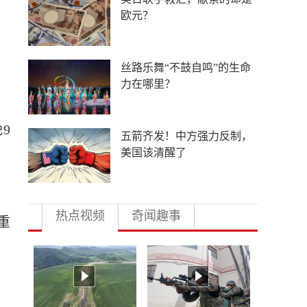
低俗营销的“背锅侠”
导弹库存见底，美军急于研
发射程1800公里巨炮
9
中外合作办学提速扩围，国
际高校押注中国未来
热点视频
奇闻趣事
重