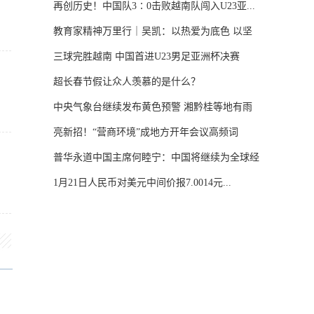
再创历史！中国队3∶0击败越南队闯入U23亚...
教育家精神万里行｜吴凯：以热爱为底色 以坚
守...
三球完胜越南 中国首进U23男足亚洲杯决赛
超长春节假让众人羡慕的是什么？
中央气象台继续发布黄色预警 湘黔桂等地有雨
雪...
亮新招！“营商环境”成地方开年会议高频词
普华永道中国主席何睦宁：中国将继续为全球经
济...
1月21日人民币对美元中间价报7.0014元...