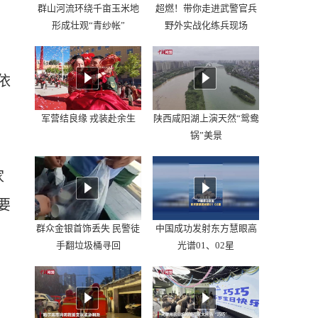
群山河流环绕千亩玉米地
超燃！带你走进武警官兵
形成壮观“青纱帐”
野外实战化练兵现场
依
军营结良缘 戎装赴余生
陕西咸阳湖上演天然“鸳鸯
锅”美景
家
要
群众金银首饰丢失 民警徒
中国成功发射东方慧眼高
手翻垃圾桶寻回
光谱01、02星