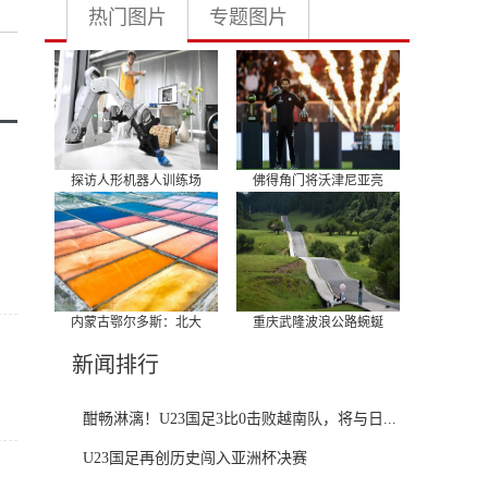
热门图片
专题图片
探访人形机器人训练场
佛得角门将沃津尼亚亮
内蒙古鄂尔多斯：北大
重庆武隆波浪公路蜿蜒
新闻排行
酣畅淋漓！U23国足3比0击败越南队，将与日...
U23国足再创历史闯入亚洲杯决赛