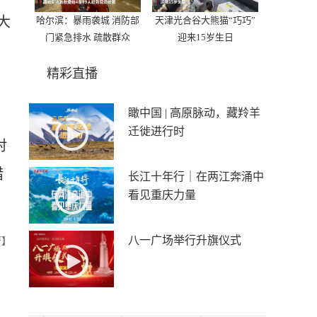
大
哈尔滨：暴雨袭城 消防部
天津光合谷大熊猫“巧巧”
门紧急排水 疏散群众
迎来15岁生日
精彩直播
瞰中国 | 高原脉动，藏羚羊
迁徙进行时
对
措
长江十年行｜在两江奔涌中
看见重庆力量
八一广场举行升旗仪式
菁】