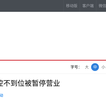
移动版
客户端
微
字号：
大
中
小
控不到位被暂停营业
动