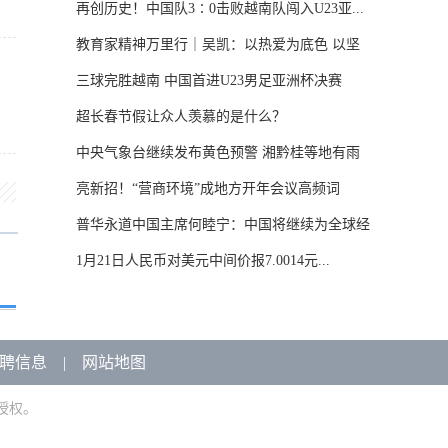
再创历史！中国队3∶0击败越南队闯入U23亚...
教育家精神万里行｜吴凯：以热爱为底色 以坚
守...
三球完胜越南 中国首进U23男足亚洲杯决赛
超长春节假让众人羡慕的是什么？
中央气象台继续发布黄色预警 湘黔桂等地有雨
雪...
亮新招！“营商环境”成地方开年会议高频词
普华永道中国主席何睦宁：中国将继续为全球经
济...
1月21日人民币对美元中间价报7.0014元...
聘信息
|
网站地图
授权。