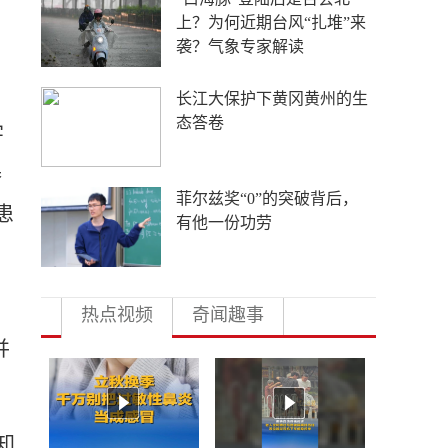
外国游客从观众变玩家
4年要让无人机增产80倍，
日本为何急不可耐？
字
器
多地向县放权 激活发展一
患
池春水
热点视频
奇闻趣事
并
知