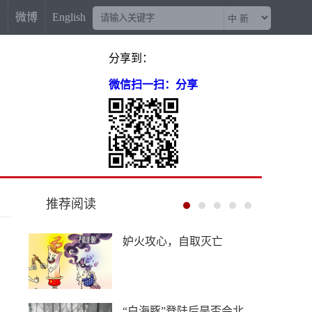
信
微博
English
分享到：
微信扫一扫：分享
推荐阅读
“梅姨案”被拐儿童父亲申军
良：盼梅姨早日受惩
China Travel又换“三件套”：