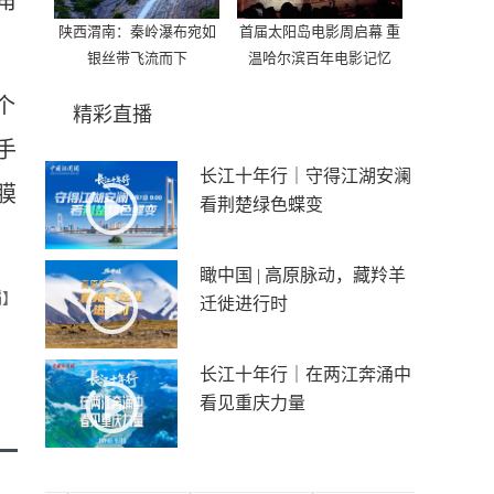
角
陕西渭南：秦岭瀑布宛如
首届太阳岛电影周启幕 重
银丝带飞流而下
温哈尔滨百年电影记忆
个
精彩直播
手
长江十年行｜守得江湖安澜
膜
看荆楚绿色蝶变
瞰中国 | 高原脉动，藏羚羊
韬】
迁徙进行时
长江十年行｜在两江奔涌中
看见重庆力量