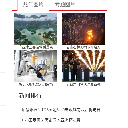
热门图片
专题图片
广西凌云县浩坤湖景色
云南石林火把节开启万
探访人形机器人训练场
佛得角门将沃津尼亚亮
新闻排行
酣畅淋漓！U23国足3比0击败越南队，将与日...
U23国足再创历史闯入亚洲杯决赛