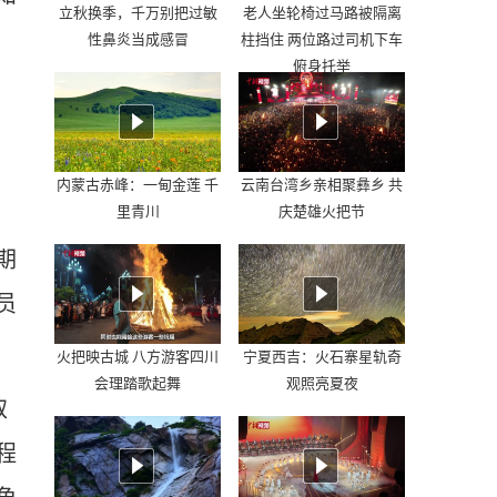
立秋换季，千万别把过敏
老人坐轮椅过马路被隔离
性鼻炎当成感冒
柱挡住 两位路过司机下车
俯身托举
内蒙古赤峰：一甸金莲 千
云南台湾乡亲相聚彝乡 共
里青川
庆楚雄火把节
期
员
火把映古城 八方游客四川
宁夏西吉：火石寨星轨奇
会理踏歌起舞
观照亮夏夜
取
程