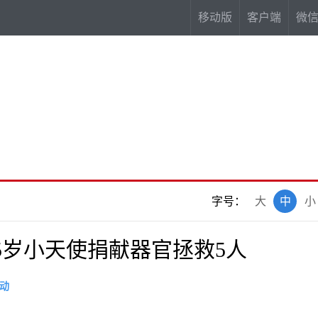
移动版
客户端
微
字号：
大
中
小
5岁小天使捐献器官拯救5人
动