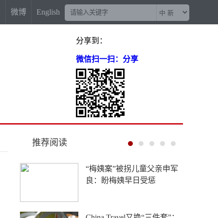
信
微博
English
分享到：
微信扫一扫：分享
推荐阅读
“梅姨案”被拐儿童父亲申军
良：盼梅姨早日受惩
China Travel又换“三件套”：