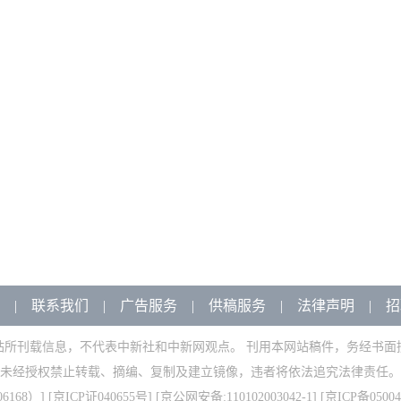
|
联系我们
|
广告服务
|
供稿服务
|
法律声明
|
招
站所刊载信息，不代表中新社和中新网观点。 刊用本网站稿件，务经书面
未经授权禁止转载、摘编、复制及建立镜像，违者将依法追究法律责任。
168）
] [
京ICP证040655号
] [京公网安备:110102003042-1] [
京ICP备05004