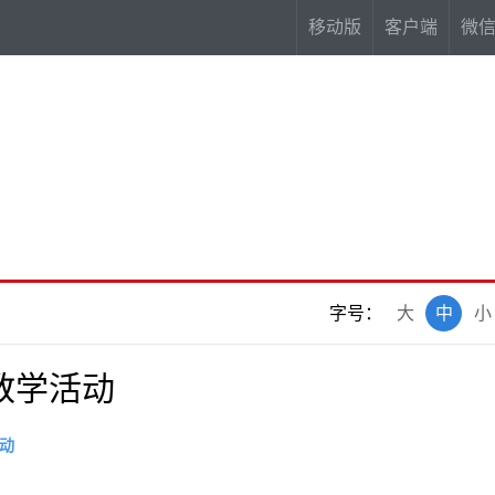
移动版
客户端
微
字号：
大
中
小
教学活动
动