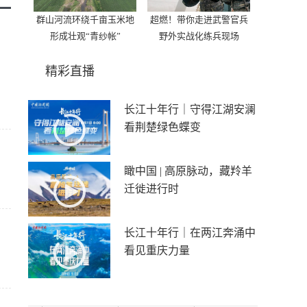
群山河流环绕千亩玉米地
超燃！带你走进武警官兵
形成壮观“青纱帐”
野外实战化练兵现场
精彩直播
长江十年行｜守得江湖安澜
看荆楚绿色蝶变
瞰中国 | 高原脉动，藏羚羊
迁徙进行时
长江十年行｜在两江奔涌中
看见重庆力量