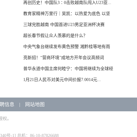
再创历史！中国队3∶0击败越南队闯入U23亚...
教育家精神万里行｜吴凯：以热爱为底色 以坚
守...
三球完胜越南 中国首进U23男足亚洲杯决赛
超长春节假让众人羡慕的是什么？
中央气象台继续发布黄色预警 湘黔桂等地有雨
雪...
亮新招！“营商环境”成地方开年会议高频词
普华永道中国主席何睦宁：中国将继续为全球经
济...
1月21日人民币对美元中间价报7.0014元...
聘信息
|
网站地图
授权。
340号-1
] 总机：86-10-87826688