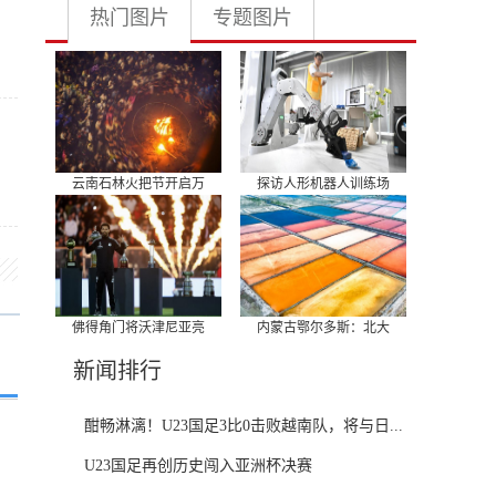
热门图片
专题图片
云南石林火把节开启万
探访人形机器人训练场
佛得角门将沃津尼亚亮
内蒙古鄂尔多斯：北大
新闻排行
酣畅淋漓！U23国足3比0击败越南队，将与日...
U23国足再创历史闯入亚洲杯决赛