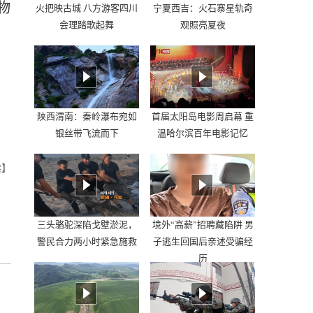
物
火把映古城 八方游客四川
宁夏西吉：火石寨星轨奇
会理踏歌起舞
观照亮夏夜
陕西渭南：秦岭瀑布宛如
首届太阳岛电影周启幕 重
银丝带飞流而下
温哈尔滨百年电影记忆
梁】
三头骆驼深陷戈壁淤泥，
境外“高薪”招聘藏陷阱 男
警民合力两小时紧急施救
子逃生回国后亲述受骗经
历