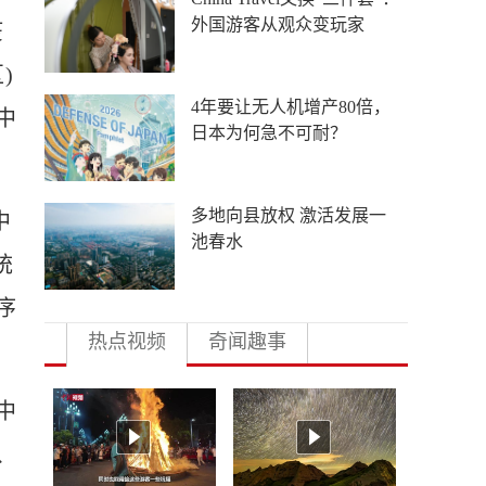
外国游客从观众变玩家
疫
)
4年要让无人机增产80倍，
中
日本为何急不可耐？
多地向县放权 激活发展一
中
池春水
统
序
热点视频
奇闻趣事
中
、