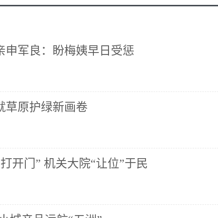
父亲申军良：盼梅姨早日受惩
就草原护绿新画卷
打开门” 机关大院“让位”于民