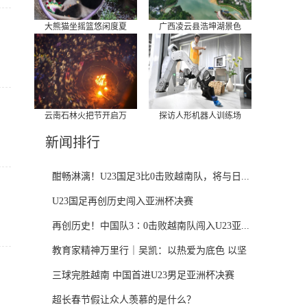
大熊猫坐摇篮悠闲度夏
广西凌云县浩坤湖景色
云南石林火把节开启万
探访人形机器人训练场
新闻排行
酣畅淋漓！U23国足3比0击败越南队，将与日...
U23国足再创历史闯入亚洲杯决赛
再创历史！中国队3∶0击败越南队闯入U23亚...
教育家精神万里行｜吴凯：以热爱为底色 以坚
守...
三球完胜越南 中国首进U23男足亚洲杯决赛
超长春节假让众人羡慕的是什么？