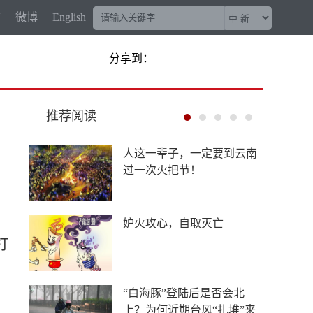
信
微博
English
分享到：
推荐阅读
菲尔兹奖“0”的突破背后，
有他一份功劳
“梅姨案”被拐儿童父亲申军
良：盼梅姨早日受惩
打
China Travel又换“三件套”：
外国游客从观众变玩家