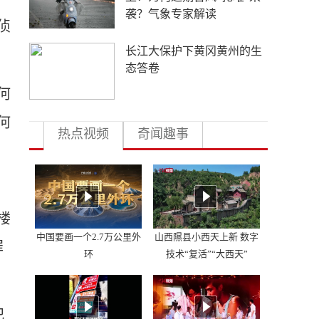
侦
4年要让无人机增产80倍，
日本为何急不可耐？
何
何
热点视频
奇闻趣事
楼
中国要画一个2.7万公里外
山西隰县小西天上新 数字
罪
环
技术“复活”“大西天”
犯