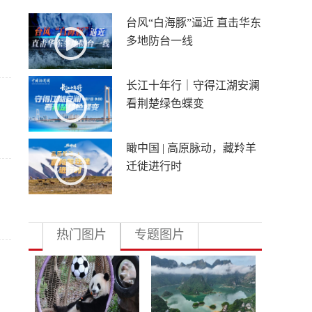
台风“白海豚”逼近 直击华东
多地防台一线
长江十年行｜守得江湖安澜
看荆楚绿色蝶变
瞰中国 | 高原脉动，藏羚羊
迁徙进行时
热门图片
专题图片