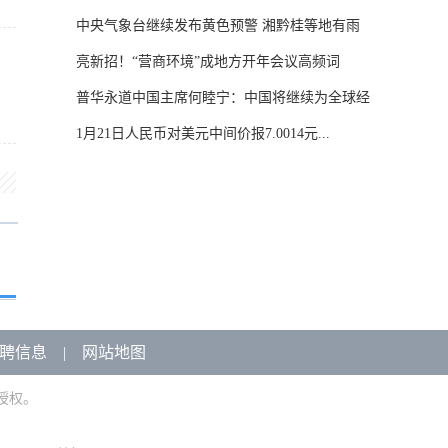
中央气象台继续发布黄色预警 湘黔桂等地有雨
雪...
亮新招！“营商环境”成地方开年会议高频词
普华永道中国主席何睦宁：中国将继续为全球经
济...
1月21日人民币对美元中间价报7.0014元...
聘信息
|
网站地图
授权。