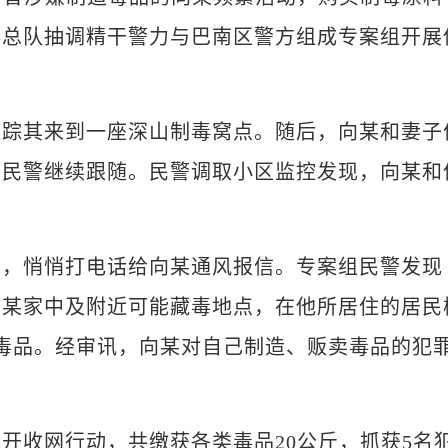
毒总队抽调精干警力与巴南区警方组成专案组开展
其来到一座深山制毒窝点。随后，向某和妻子
，民警继续跟随。民警调取小区监控发现，向某和
，悄悄打电话给向某通风报信。专案组民警发现
向某家中及附近可能藏毒地点，在他所居住的居民
毒品。经审讯，向某对自己制造、贩卖毒品的犯
收网行动，共缴获各类毒品20公斤，抓获5名