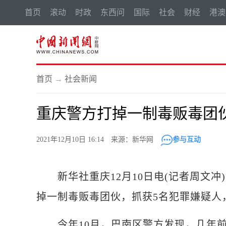
首页
滚动
时政
东西问
国际
社会
财经
港澳
首页
→
社会新闻
重庆警方打掉一制毒贩毒团伙
2021年12月10日 16:14 来源：新华网
参与互动
新华社重庆12月10日电(记者周文冲
掉一制毒贩毒团伙，抓获5名犯罪嫌疑人
今年10月，巴南区警方发现，几年前