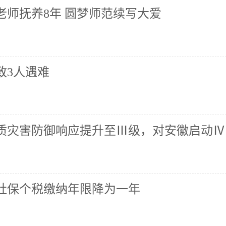
老师抚养8年 圆梦师范续写大爱
致3人遇难
质灾害防御响应提升至Ⅲ级，对安徽启动Ⅳ
社保个税缴纳年限降为一年