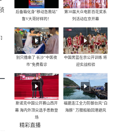
侦
后备箱化身“移动急救站”
第38届大众电影百花奖系
鲁V大哥好样的！
列活动在京开幕
群】
别只撸串了 长沙“中医夜
中国男篮在京公开训练 将
市”免费看诊
迎实战检验
斯诺克中国公开赛山西开
福建连江全力防御台风“白
幕 海内外顶尖选手悉数登
海豚” 万艘船舶回港避风
场
精彩直播