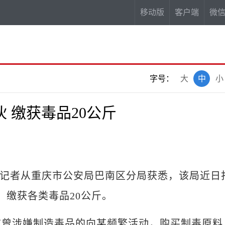
移动版
客户端
微
字号：
大
中
小
 缴获毒品20公斤
)记者从重庆市公安局巴南区分局获悉，该局近日
，缴获各类毒品20公斤。
曾涉嫌制造毒品的向某频繁活动，购买制毒原料