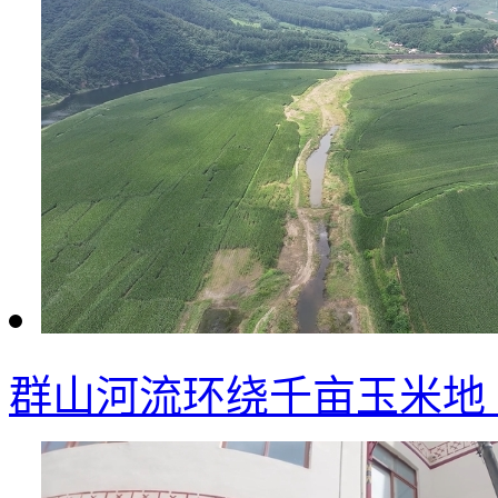
群山河流环绕千亩玉米地 