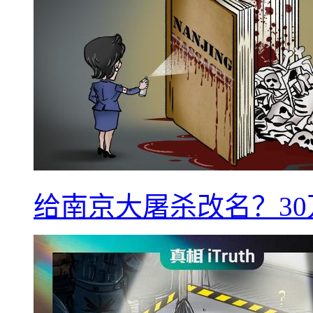
给南京大屠杀改名？3