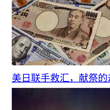
美日联手救汇，献祭的