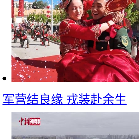
军营结良缘 戎装赴余生