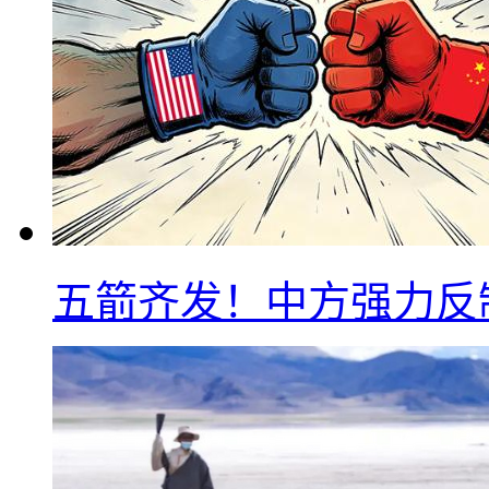
五箭齐发！中方强力反