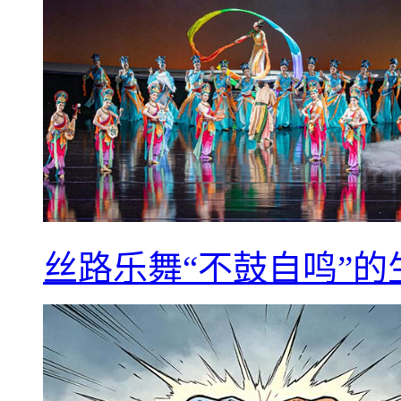
丝路乐舞“不鼓自鸣”