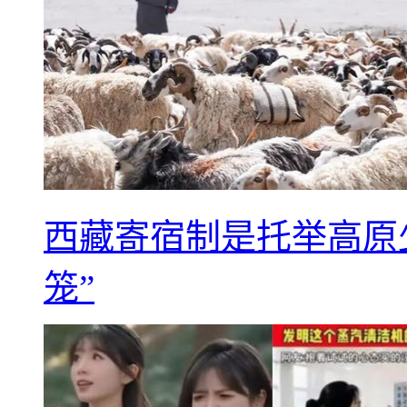
西藏寄宿制是托举高原
笼”