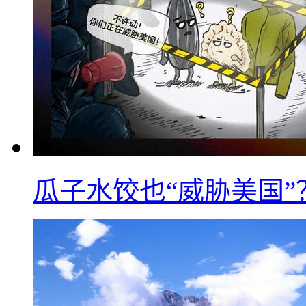
瓜子水饺也“威胁美国”