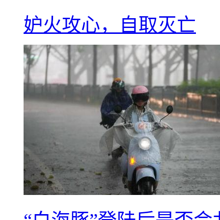
妒火攻心，自取灭亡