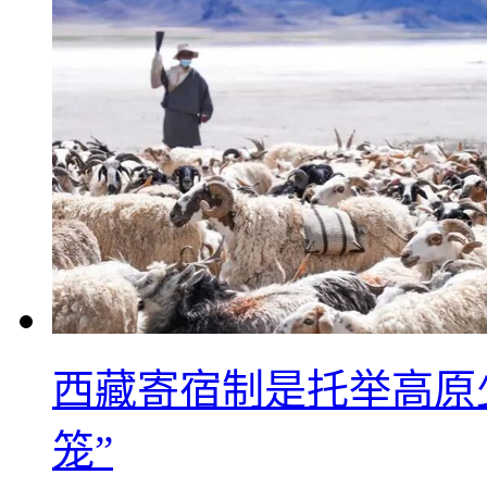
西藏寄宿制是托举高原
笼”