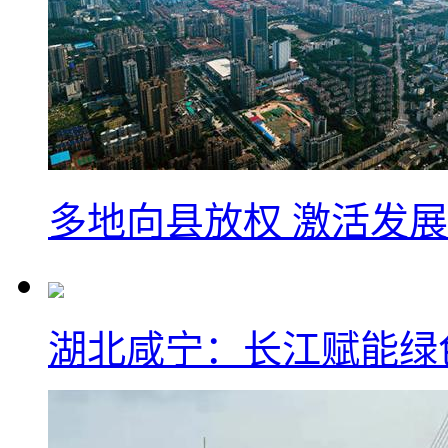
多地向县放权 激活发
湖北咸宁：长江赋能绿