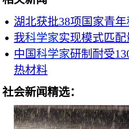
湖北获批38项国家青年
我
科学家
实现模式匹配
中国
科学家
研制耐受13
热材料
社会新闻精选：