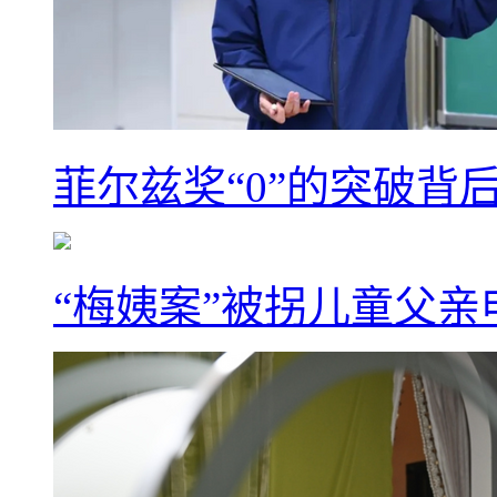
菲尔兹奖“0”的突破背
“梅姨案”被拐儿童父