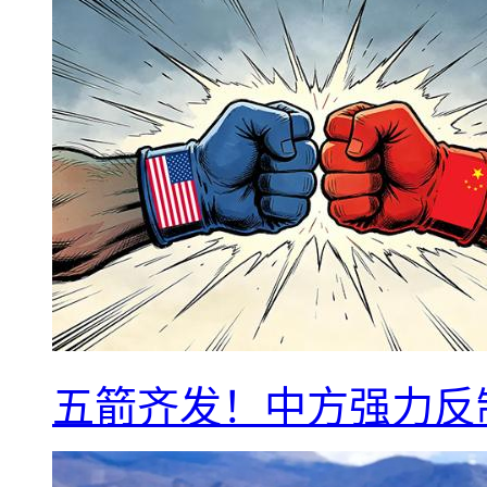
五箭齐发！中方强力反