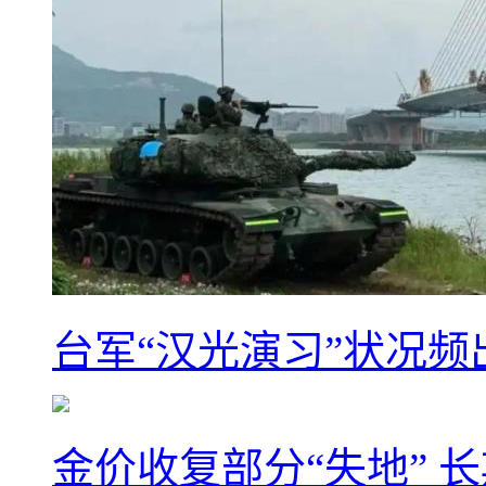
台军“汉光演习”状况频
金价收复部分“失地” 