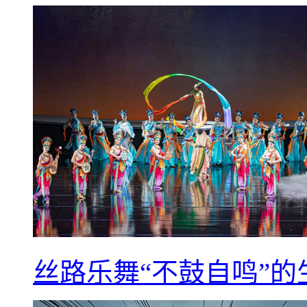
丝路乐舞“不鼓自鸣”