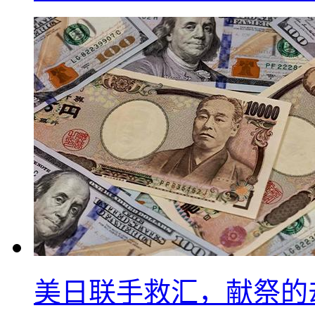
美日联手救汇，献祭的