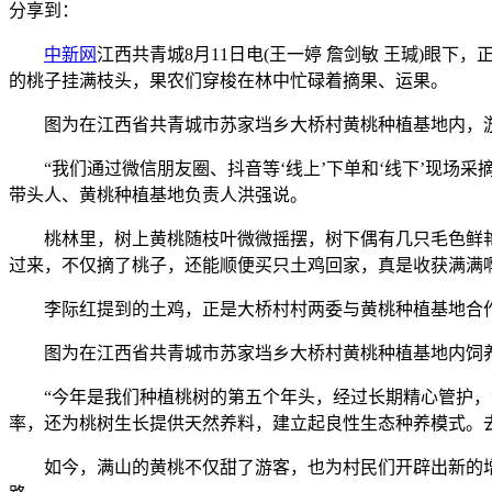
分享到：
中新网
江西共青城8月11日电(王一婷 詹剑敏 王瑊)
的桃子挂满枝头，果农们穿梭在林中忙碌着摘果、运果。
图为在江西省共青城市苏家垱乡大桥村黄桃种植基地内，
“我们通过微信朋友圈、抖音等‘线上’下单和‘线下’现场采摘
带头人、黄桃种植基地负责人洪强说。
桃林里，树上黄桃随枝叶微微摇摆，树下偶有几只毛色鲜艳、
过来，不仅摘了桃子，还能顺便买只土鸡回家，真是收获满满
李际红提到的土鸡，正是大桥村村两委与黄桃种植基地合作
图为在江西省共青城市苏家垱乡大桥村黄桃种植基地内饲
“今年是我们种植桃树的第五个年头，经过长期精心管护，黄桃
率，还为桃树生长提供天然养料，建立起良性生态种养模式。去
如今，满山的黄桃不仅甜了游客，也为村民们开辟出新的增收