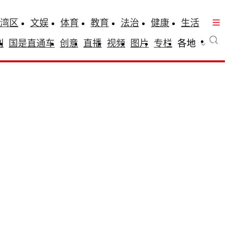
湾区
文娱
体育
教育
法治
健康
生活
刊
国是直通车
创意
直播
视频
图片
专栏
各地