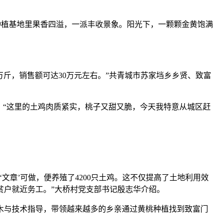
桃种植基地里果香四溢，一派丰收景象。阳光下，一颗颗金黄饱满
万斤，销售额可达30万元左右。”共青城市苏家垱乡乡贤、致富
“这里的土鸡肉质紧实，桃子又甜又脆，今天我特意从城区赶
章’可做，便养殖了4200只土鸡。这不仅提高了土地利用效
贫户就近务工。”大桥村党支部书记殷志华介绍。
木与技术指导，带领越来越多的乡亲通过黄桃种植找到致富门