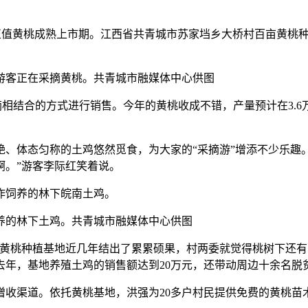
眼下，正值黄桃成熟上市期。江西省共青城市苏家垱乡大桥村百亩黄
游客正在采摘黄桃。共青城市融媒体中心供图
相结合的方式进行销售。今年的黄桃收成不错，产量预计在3.6
体态匀称的土鸡悠然觅食，为大家的“采摘游”增添不少乐趣。
啊。”游客李际红笑着说。
饲养的林下皖南土鸡。
养的林下土鸡。共青城市融媒体中心供图
种植基地近几年结出了累累硕果，村两委就觉得桃树下还有‘文
年，基地养殖土鸡的销售额达到20万元，还带动周边十余名脱
渠道。依托黄桃基地，洪强为20多户村民提供免费的黄桃苗