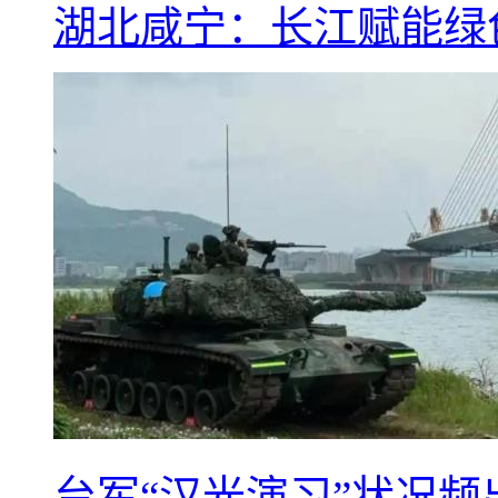
湖北咸宁：长江赋能绿
台军“汉光演习”状况频