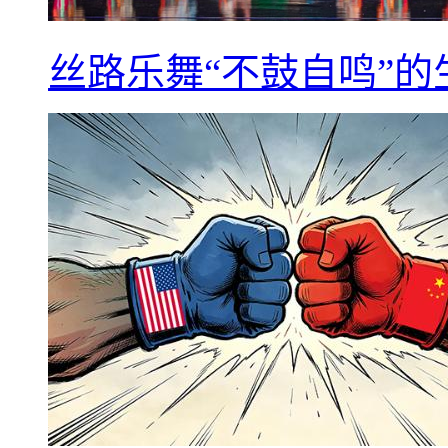
丝路乐舞“不鼓自鸣”