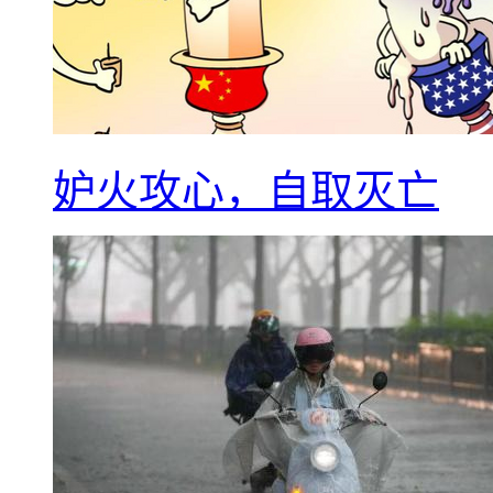
妒火攻心，自取灭亡