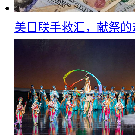
美日联手救汇，献祭的