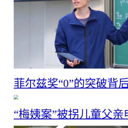
菲尔兹奖“0”的突破背
“梅姨案”被拐儿童父