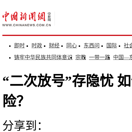
即时
时政
财经
同心
东西问
国际
社
铸牢中华民族共同体意识
宗教
一带一路
中国—
“二次放号”存隐忧 
险？
分享到：