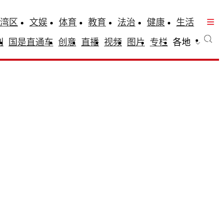
湾区
文娱
体育
教育
法治
健康
生活
刊
国是直通车
创意
直播
视频
图片
专栏
各地