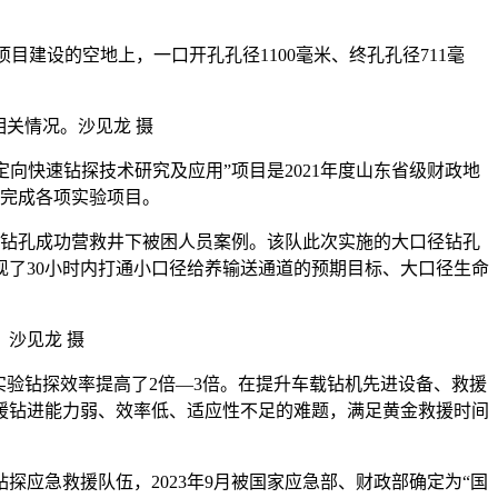
目建设的空地上，一口开孔孔径1100毫米、终孔孔径711毫
相关情况。沙见龙 摄
快速钻探技术研究及应用”项目是2021年度山东省级财政地
利完成各项实验项目。
钻孔成功营救井下被困人员案例。该队此次实施的大口径钻孔
了30小时内打通小口径给养输送通道的预期目标、大口径生命
沙见龙 摄
验钻探效率提高了2倍—3倍。在提升车载钻机先进设备、救援
援钻进能力弱、效率低、适应性不足的难题，满足黄金救援时间
应急救援队伍，2023年9月被国家应急部、财政部确定为“国