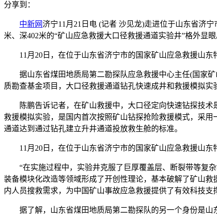
分享到：
中新网
济宁11月21日电 (记者 沙见龙)走进位于山东
米、深402米的“矿山应急救援大口径救援通道实验井”格外显眼
11月20日，在位于山东省济宁市的国家矿山应急救援山东
据山东省煤田地质局第二勘探队应急救援中心主任(国家矿山应
质勘查基金项目，大口径救援通道钻孔快速成井和救援模拟实验
陈鹏告诉记者，在矿山救援中，大口径定向快速钻探技术是世
救援模拟实验，是国内首次按照矿山钻探抢险救援模式，采用
通道达到通过钻孔建立升井通道投放救生舱的标准。
11月20日，在位于山东省济宁市的国家矿山应急救援山
“在实施过程中，实验井克服了巨厚覆盖层、断裂带等复杂地
装备模块化改造等领域形成了开创性理论，基本破解了矿山救
内人员搜救需求，为中国矿山事故应急救援提供了有效科技支
据了解，山东省煤田地质局第二勘探队的另一个身份是山东省矿