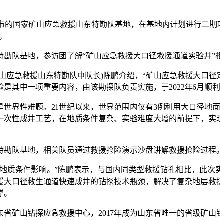
省济宁市的国家矿山应急救援山东特勘队基地，在基地内计划进行二期项
。
特勘队基地，参访团了解“矿山应急救援大口径救援通道实验井”
急救援山东特勘队中队长)陈鹏介绍，“矿山应急救援大口径定向
是其中一项重要内容，由该勘探队负责实施，于2022年6月顺
界性难题。21世纪以来，世界范围内仅有3例利用大口径地面
一次性成井工艺，在地质条件复杂、实验难度大增的前提下，实现
东特勘队基地，相关队员通过救援抢险演示沙盘讲解救援抢险过程。
质条件影响。”陈鹏表示，与国内同类型救援钻孔相比，此次实
援大口径救生通道快速成井的钻探技术瓶颈，解决了复杂地层救
撑。
山钻探应急救援中心，2017年成为山东省唯一的省级矿山钻探