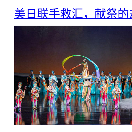
美日联手救汇，献祭的