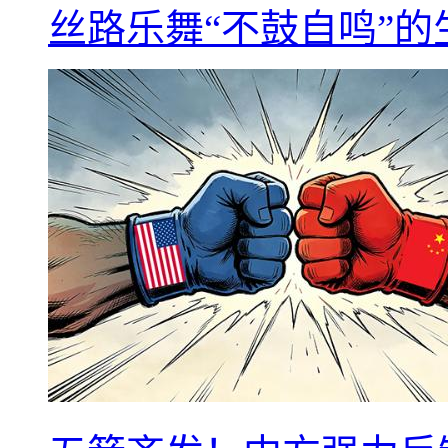
丝路乐舞“不鼓自鸣”