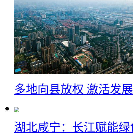
多地向县放权 激活发
湖北咸宁：长江赋能绿