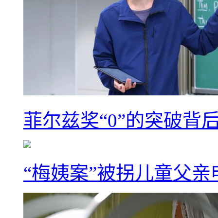
菲尔兹奖“0”的突破背
“梅姨案”被拐儿童父