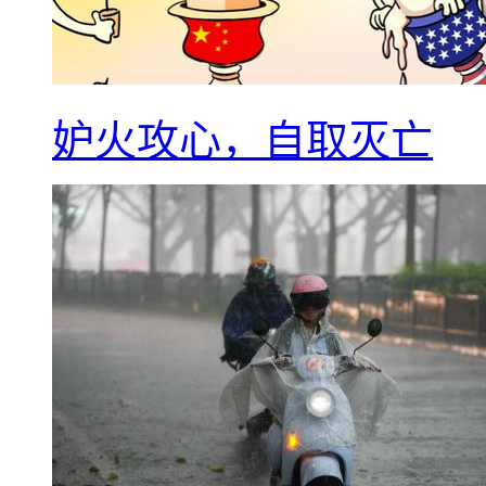
妒火攻心，自取灭亡