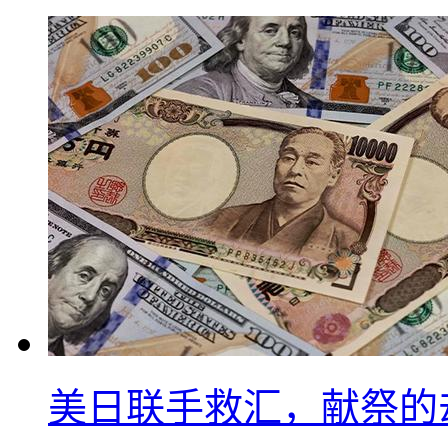
美日联手救汇，献祭的