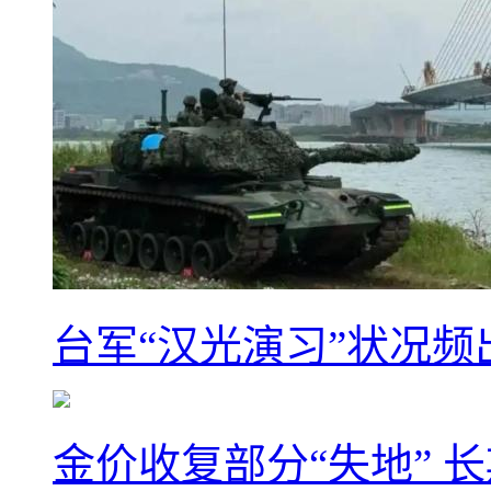
台军“汉光演习”状况频
金价收复部分“失地” 