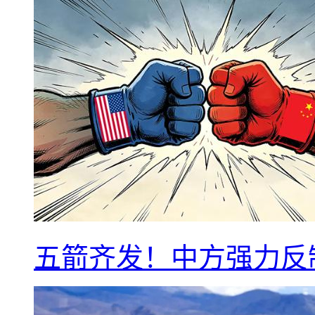
五箭齐发！中方强力反