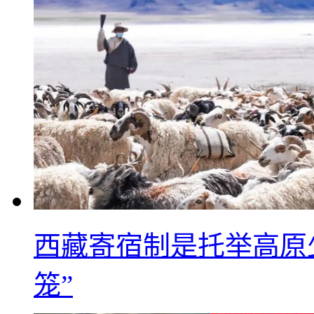
西藏寄宿制是托举高原
笼”