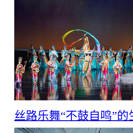
丝路乐舞“不鼓自鸣”