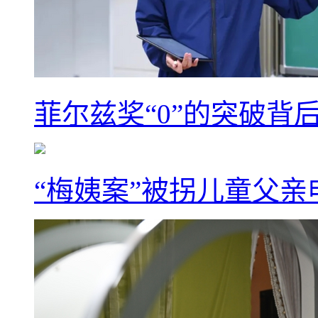
菲尔兹奖“0”的突破背
“梅姨案”被拐儿童父