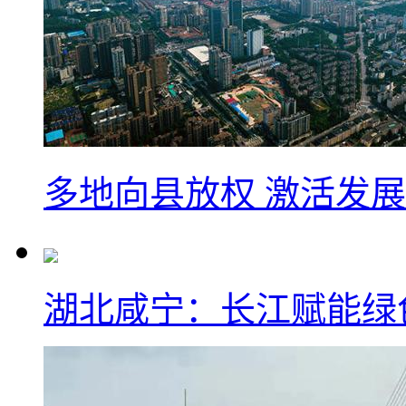
多地向县放权 激活发
湖北咸宁：长江赋能绿