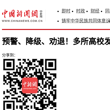
即时
时政
财经
同
铸牢中华民族共同体意
预警、降级、劝退！多所高校
分享到：