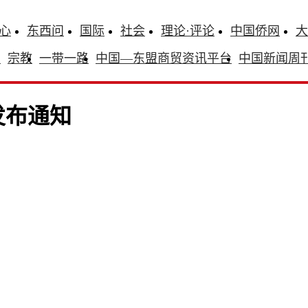
心
东西问
国际
社会
理论·评论
中国侨网
大
识
宗教
一带一路
中国—东盟商贸资讯平台
中国新闻周
发布通知