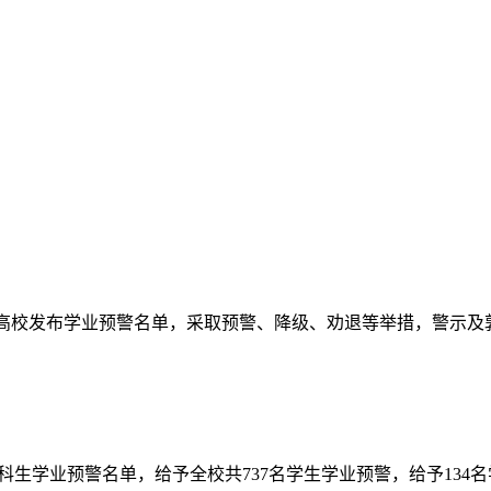
高校发布学业预警名单，采取预警、降级、劝退等举措，警示及
本科生学业预警名单，给予全校共737名学生学业预警，给予134