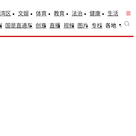
湾区
文娱
体育
教育
法治
健康
生活
刊
国是直通车
创意
直播
视频
图片
专栏
各地