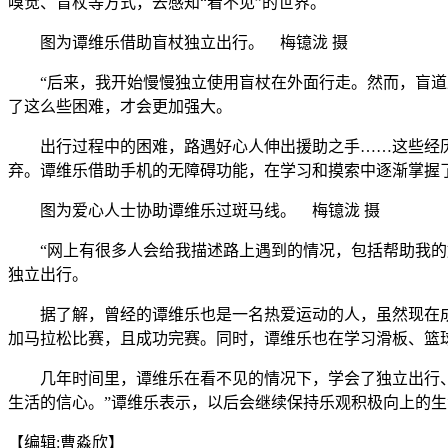
嗅觉、盲杖等方式，去感知“看不见”的世界。
图为谭维乐借助盲杖独立出行。 梅镱泷 摄
“后来，我开始慢慢独立使用盲杖在外面行走。然而，盲道上
了这么些困难，才会更加强大。
出行过程中的困难，路遇好心人伸出援助之手……这些经历
弃。谭维乐借助手机的无障碍功能，在学习和摸索中逐渐掌握
图为爱心人士协助谭维乐过斑马线。 梅镱泷 摄
“网上有很多人会给我描述路上遇到的情况，包括帮助我的好
独立出行。
据了解，曾经的谭维乐也是一名热爱运动的人，虽然现在成为
加马拉松比赛，且成功完赛。同时，谭维乐也在学习滑板、篮
几年时间里，谭维乐在看不见的情况下，学会了独立出行、买
生活的信心。”谭维乐表示，以后会继续保持乐观积极向上的生
【编辑:曹淼欣】