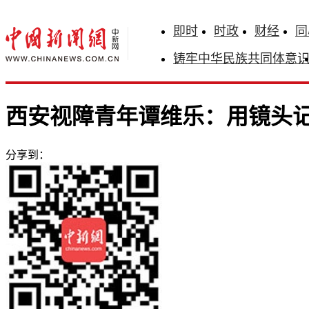
即时
时政
财经
同
铸牢中华民族共同体意
西安视障青年谭维乐：用镜头记
分享到：