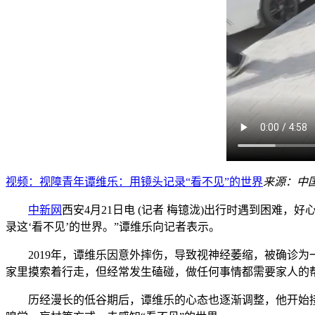
视频：视障青年谭维乐：用镜头记录“看不见”的世界
来源：中
中新网
西安4月21日电 (记者 梅镱泷)出行时遇到困
录这‘看不见’的世界。”谭维乐向记者表示。
2019年，谭维乐因意外摔伤，导致视神经萎缩，被确诊为
家里摸索着行走，但经常发生磕碰，做任何事情都需要家人的
历经漫长的低谷期后，谭维乐的心态也逐渐调整，他开始接