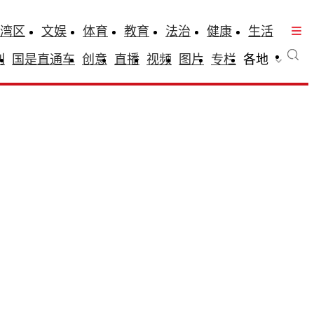
湾区
文娱
体育
教育
法治
健康
生活
刊
国是直通车
创意
直播
视频
图片
专栏
各地