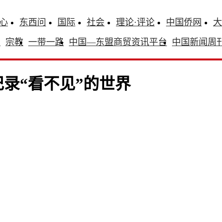
心
东西问
国际
社会
理论·评论
中国侨网
大
识
宗教
一带一路
中国—东盟商贸资讯平台
中国新闻周
录“看不见”的世界