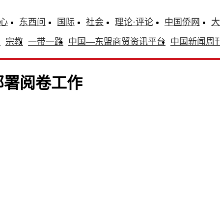
心
东西问
国际
社会
理论·评论
中国侨网
大
识
宗教
一带一路
中国—东盟商贸资讯平台
中国新闻周
部署阅卷工作