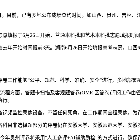
日。目前，已有多地公布成绩查询时间。如山西、贵州、吉林、江西
报于6月26日开始，普通本科批和艺术本科批志愿填报时间为6月
年开始时间提前3天。湖南6月26日开始填报高考志愿，山西6
工作能够“公平、规范、科学、准确、安全”进行，多地部署
流程方面，答题卡扫描及客观题答卷(OMR 区答卷)评阅工作
执行。
视频监控录像设备，不留任何死角，在工作期间全程录像，为
科目非选择题部分的评卷仍在安徽大学、安徽师范大学、安徽
年贵州评卷将采用“人工多评+AI辅助质检”的方式进行，确