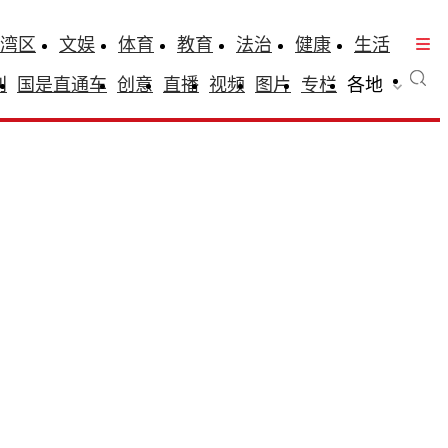
湾区
文娱
体育
教育
法治
健康
生活
刊
国是直通车
创意
直播
视频
图片
专栏
各地