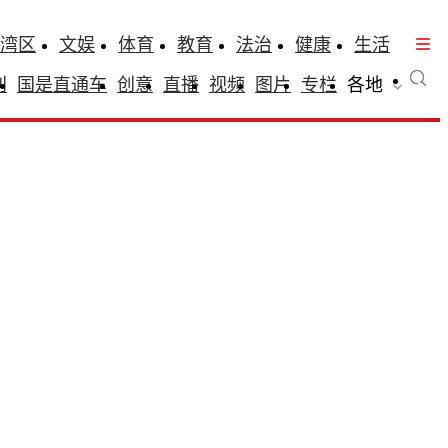
湾区
文娱
体育
教育
法治
健康
生活
刊
国是直通车
创意
直播
视频
图片
专栏
各地