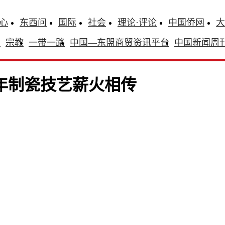
心
东西问
国际
社会
理论·评论
中国侨网
大
识
宗教
一带一路
中国—东盟商贸资讯平台
中国新闻周
年制瓷技艺薪火相传