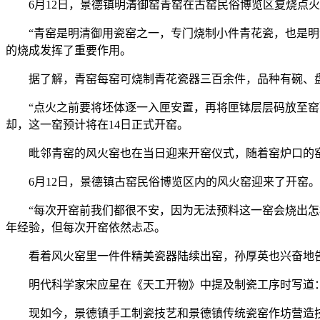
6月12日，景德镇明清御窑青窑在古窑民俗博览区复烧点
“青窑是明清御用瓷窑之一，专门烧制小件青花瓷，也是明清
的烧成发挥了重要作用。
据了解，青窑每窑可烧制青花瓷器三百余件，品种有碗、盘
“点火之前要将坯体逐一入匣安置，再将匣钵层层码放至窑顶
却，这一窑预计将在14日正式开窑。
毗邻青窑的风火窑也在当日迎来开窑仪式，随着窑炉口的窑砖
6月12日，景德镇古窑民俗博览区内的风火窑迎来了开窑。
“每次开窑前我们都很不安，因为无法预料这一窑会烧出怎样
年经验，但每次开窑依然忐忑。
看着风火窑里一件件精美瓷器陆续出窑，孙厚英也兴奋地告
明代科学家宋应星在《天工开物》中提及制瓷工序时写道：“
现如今，景德镇手工制瓷技艺和景德镇传统瓷窑作坊营造技