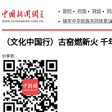
即时
时政
财经
同
铸牢中华民族共同体意
（文化中国行）古窑燃新火 千
分享到：