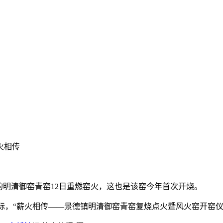
火相传
明清御窑青窑12日重燃窑火，这也是该窑今年首次开烧。
之际，“薪火相传——景德镇明清御窑青窑复烧点火暨风火窑开窑