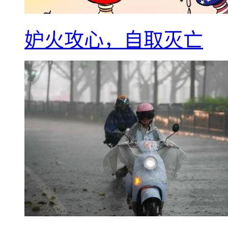
妒火攻心，自取灭亡