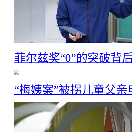
菲尔兹奖“0”的突破背
“梅姨案”被拐儿童父