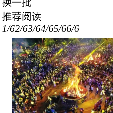
换一批
推荐阅读
1/6
2/6
3/6
4/6
5/6
6/6