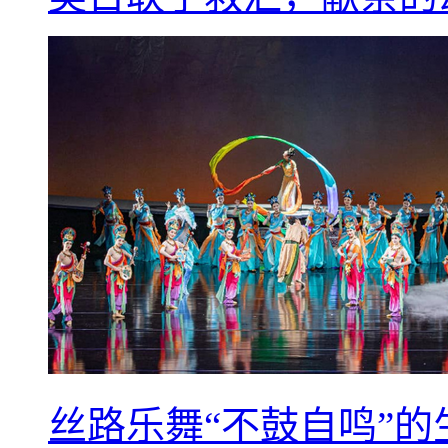
丝路乐舞“不鼓自鸣”