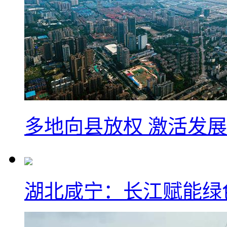
多地向县放权 激活发
湖北咸宁：长江赋能绿