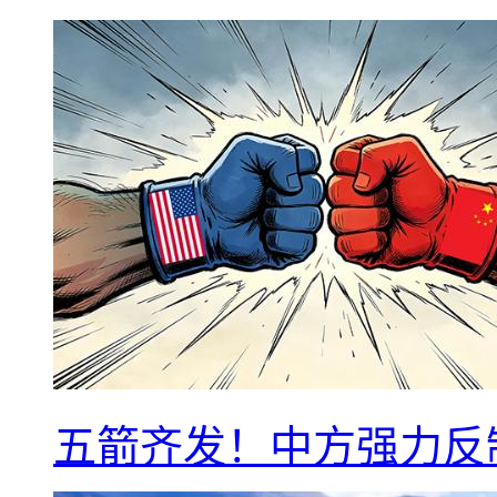
五箭齐发！中方强力反