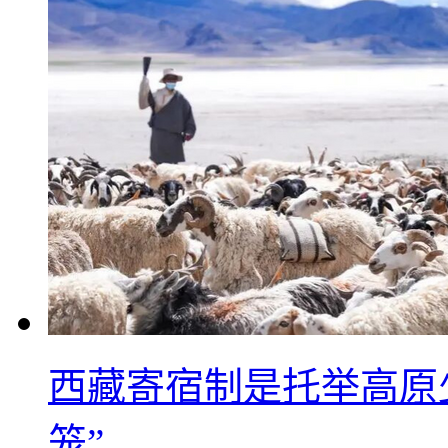
西藏寄宿制是托举高原
笼”