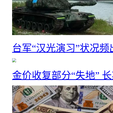
台军“汉光演习”状况频
金价收复部分“失地” 