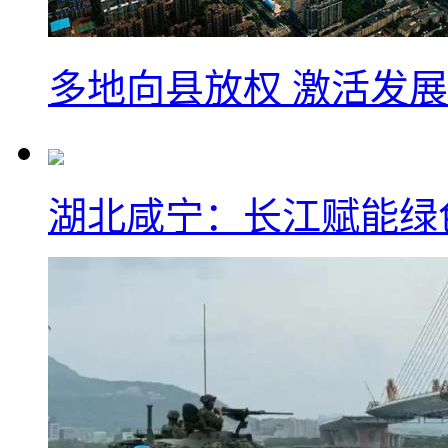
多地向县放权 激活发
湖北咸宁：长江赋能绿