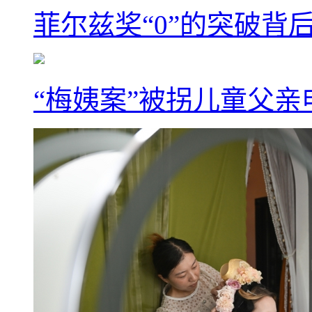
菲尔兹奖“0”的突破背
“梅姨案”被拐儿童父