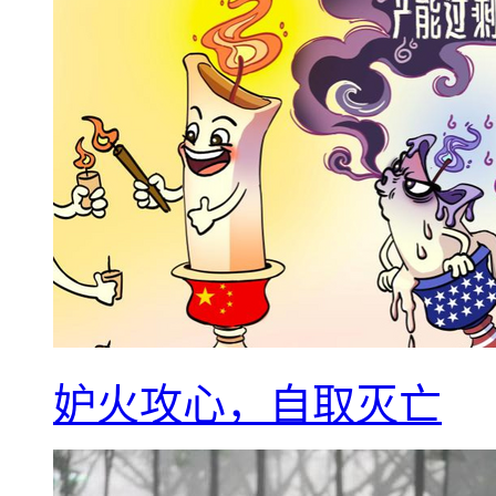
妒火攻心，自取灭亡