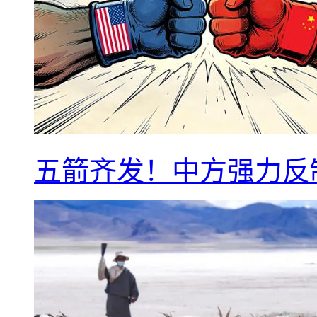
五箭齐发！中方强力反