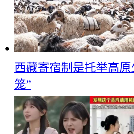
西藏寄宿制是托举高原
笼”