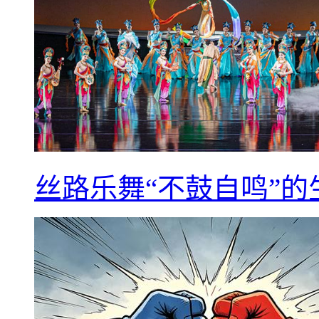
丝路乐舞“不鼓自鸣”