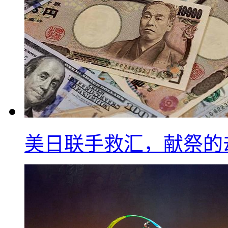
美日联手救汇，献祭的