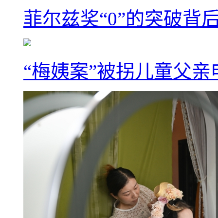
菲尔兹奖“0”的突破背
“梅姨案”被拐儿童父