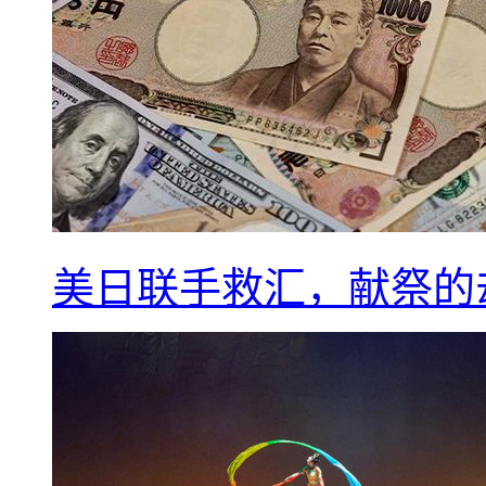
美日联手救汇，献祭的