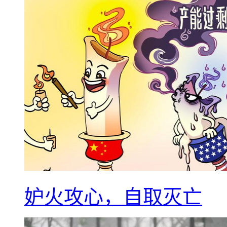
妒火攻心，自取灭亡