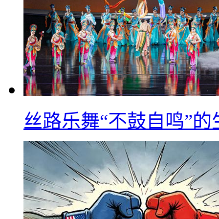
丝路乐舞“不鼓自鸣”