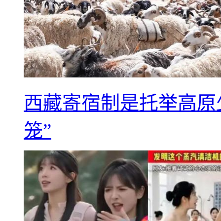
西藏寄宿制是托举高原
笼”