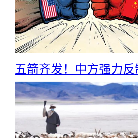
五箭齐发！中方强力反