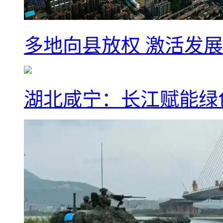
多地向县放权 激活发
湖北咸宁：长江赋能绿