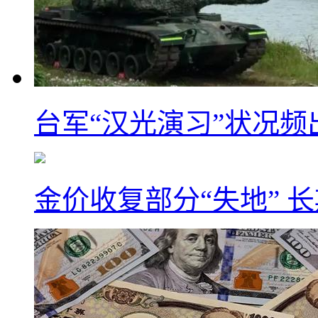
台军“汉光演习”状况频
金价收复部分“失地” 