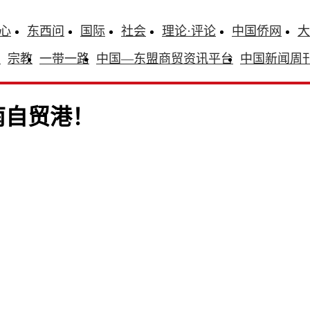
心
东西问
国际
社会
理论·评论
中国侨网
大
识
宗教
一带一路
中国—东盟商贸资讯平台
中国新闻周
南自贸港！