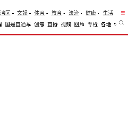
湾区
文娱
体育
教育
法治
健康
生活
刊
国是直通车
创意
直播
视频
图片
专栏
各地