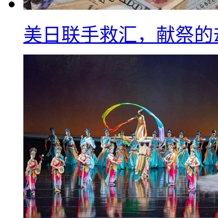
美日联手救汇，献祭的