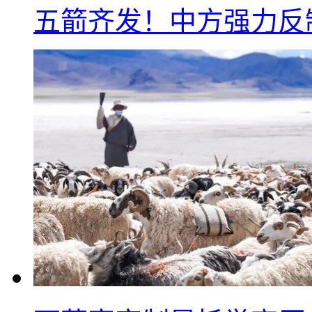
五箭齐发！中方强力反