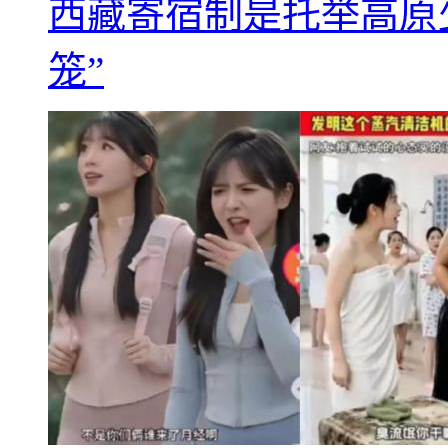
西藏寄宿制是托举高原
笼”