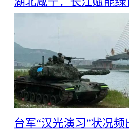
湖北咸宁：长江赋能绿
台军“汉光演习”状况频