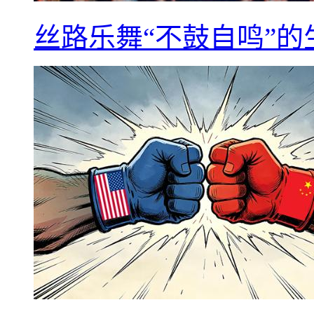
丝路乐舞“不鼓自鸣”