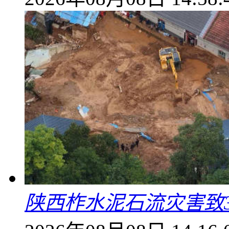
陕西柞水泥石流灾害致