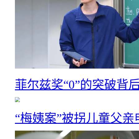
菲尔兹奖“0”的突破背
“梅姨案”被拐儿童父