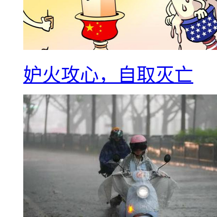
妒火攻心，自取灭亡