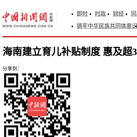
即时
时政
财经
同
铸牢中华民族共同体意
海南建立育儿补贴制度 惠及超3
分享到：