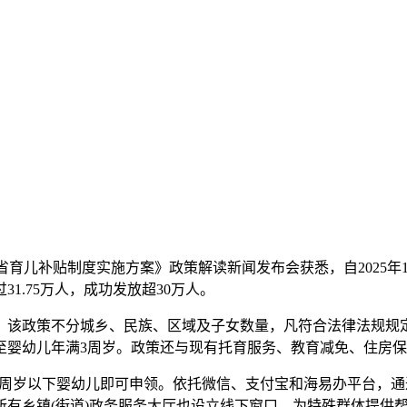
《海南省育儿补贴制度实施方案》政策解读新闻发布会获悉，自202
1.75万人，成功发放超30万人。
政策不分城乡、民族、区域及子女数量，凡符合法律法规规定生
放至婴幼儿年满3周岁。政策还与现有托育服务、教育减免、住房
岁以下婴幼儿即可申领。依托微信、支付宝和海易办平台，通过
有乡镇(街道)政务服务大厅也设立线下窗口，为特殊群体提供