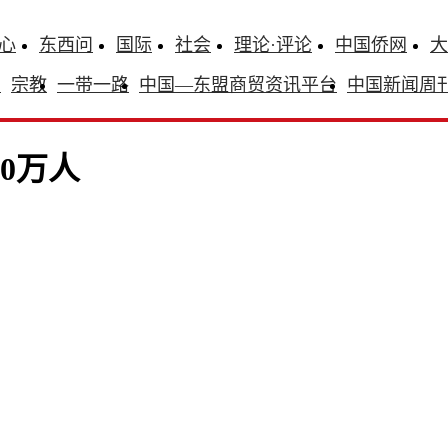
心
东西问
国际
社会
理论·评论
中国侨网
大
识
宗教
一带一路
中国—东盟商贸资讯平台
中国新闻周
0万人