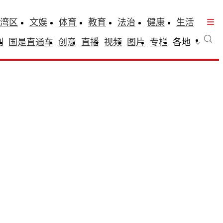
湾区
文娱
体育
教育
法治
健康
生活
刊
国是直通车
创意
直播
视频
图片
专栏
各地