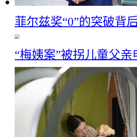
菲尔兹奖“0”的突破背
“梅姨案”被拐儿童父