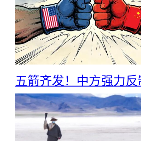
五箭齐发！中方强力反