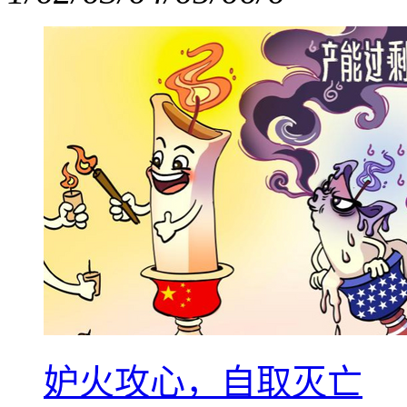
妒火攻心，自取灭亡