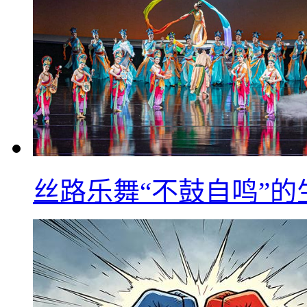
丝路乐舞“不鼓自鸣”