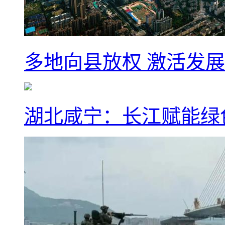
多地向县放权 激活发
湖北咸宁：长江赋能绿