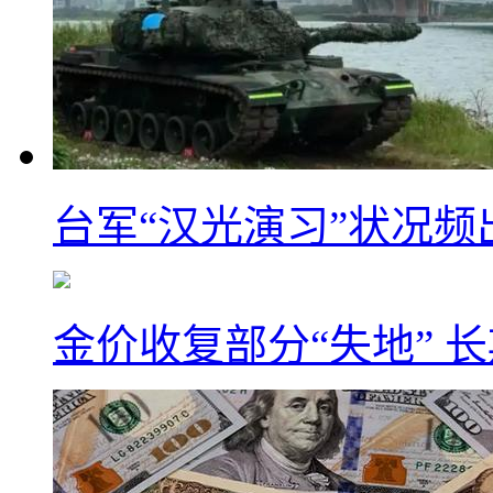
台军“汉光演习”状况频
金价收复部分“失地” 