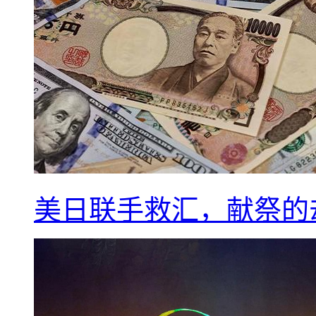
美日联手救汇，献祭的