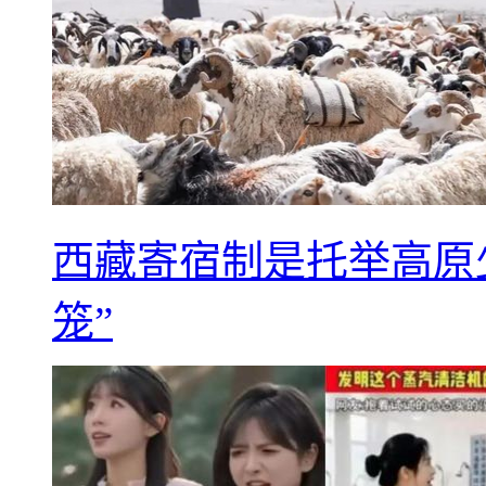
西藏寄宿制是托举高原
笼”