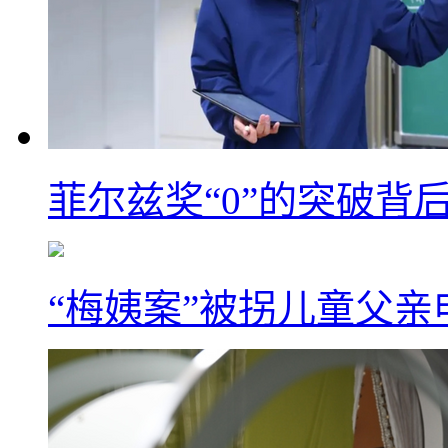
菲尔兹奖“0”的突破背
“梅姨案”被拐儿童父