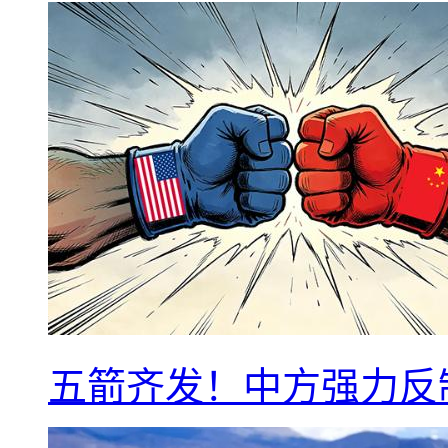
五箭齐发！中方强力反