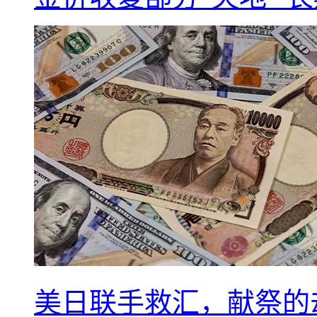
美日联手救汇，献祭的