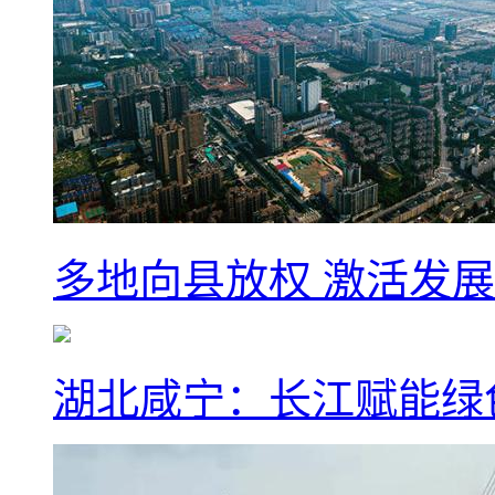
多地向县放权 激活发
湖北咸宁：长江赋能绿