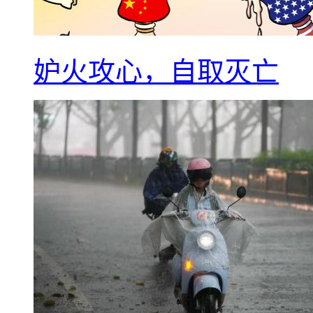
妒火攻心，自取灭亡