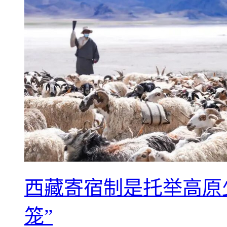
西藏寄宿制是托举高原
笼”