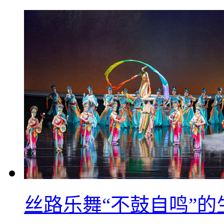
丝路乐舞“不鼓自鸣”