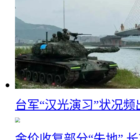
台军“汉光演习”状况频
金价收复部分“失地” 