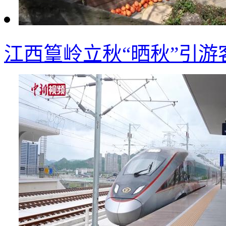
江西篁岭立秋“晒秋”引游