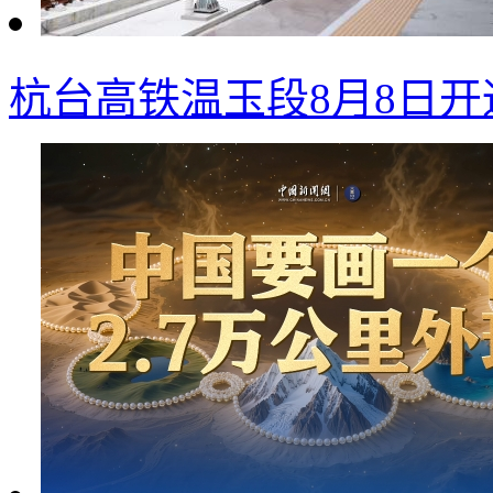
杭台高铁温玉段8月8日开