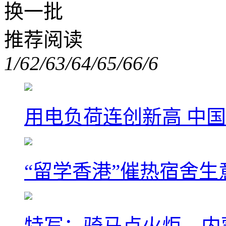
换一批
推荐阅读
1/6
2/6
3/6
4/6
5/6
6/6
用电负荷连创新高 中国
“留学香港”催热宿舍生
特写：骑马点火炬，内