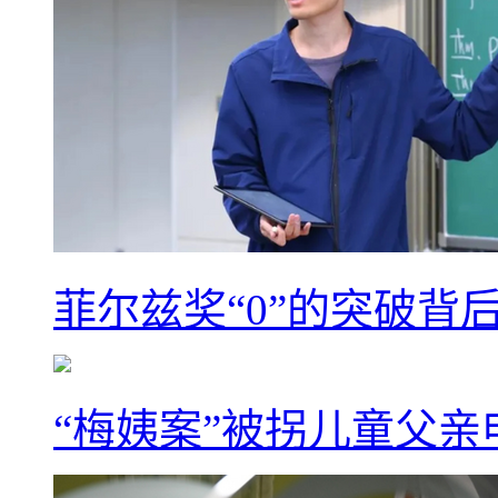
菲尔兹奖“0”的突破背
“梅姨案”被拐儿童父