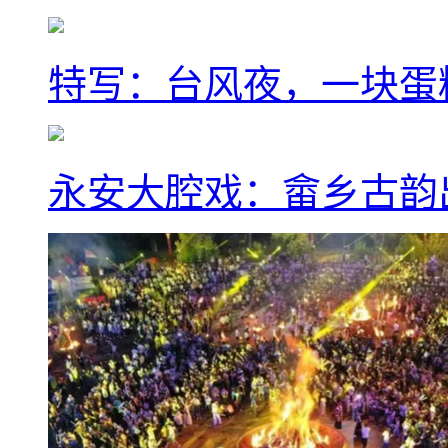
特写：台风夜，一块蛋
永安大腔戏：畲乡古韵