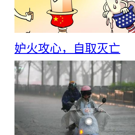
妒火攻心，自取灭亡