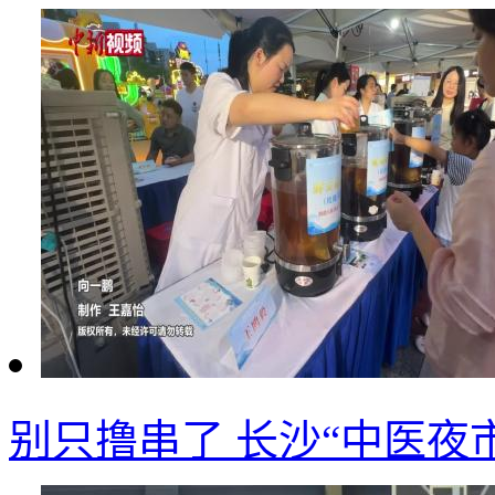
别只撸串了 长沙“中医夜