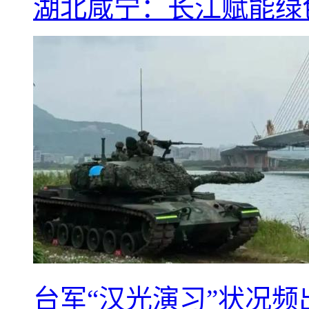
湖北咸宁：长江赋能绿
台军“汉光演习”状况频