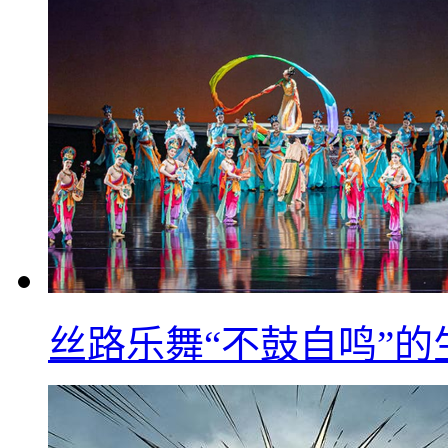
丝路乐舞“不鼓自鸣”