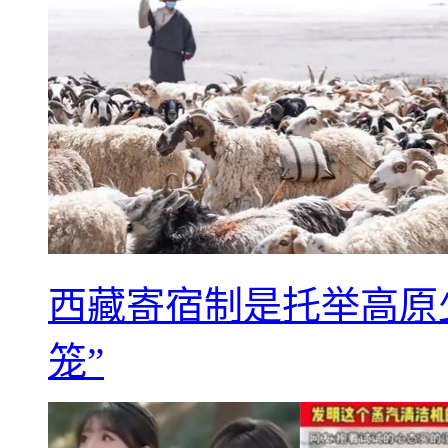
西藏寄宿制是托举高原
笼”