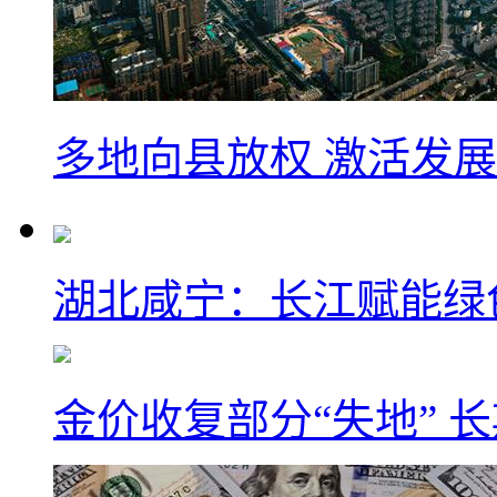
多地向县放权 激活发
湖北咸宁：长江赋能绿
金价收复部分“失地” 