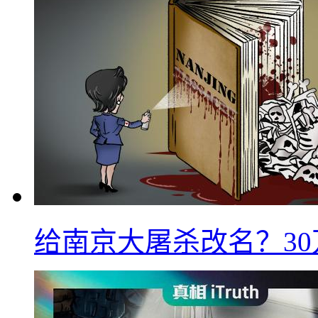
给南京大屠杀改名？3