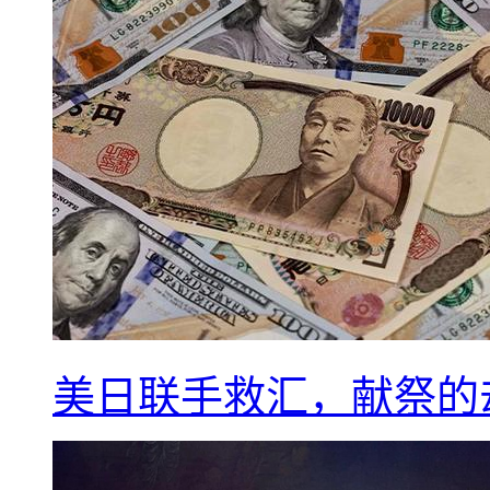
美日联手救汇，献祭的