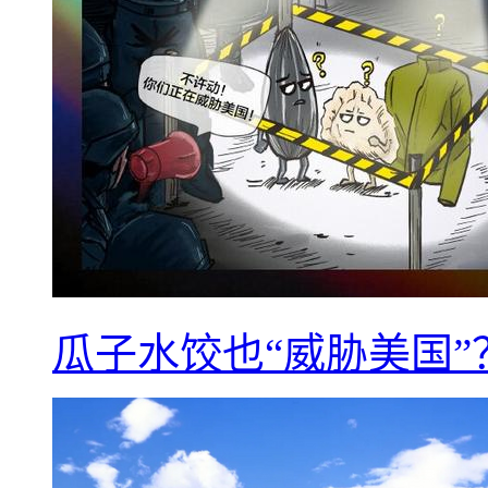
瓜子水饺也“威胁美国”