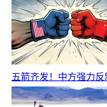
五箭齐发！中方强力反