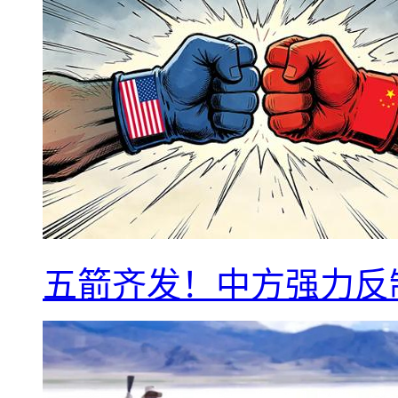
五箭齐发！中方强力反