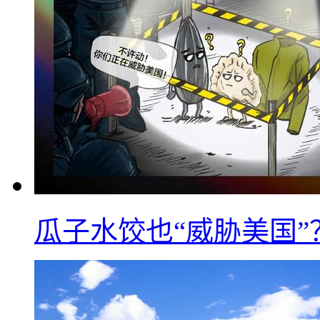
瓜子水饺也“威胁美国”