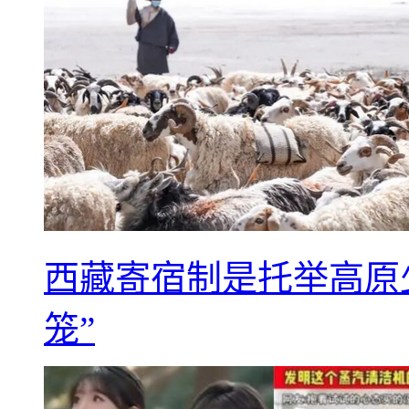
西藏寄宿制是托举高原
笼”