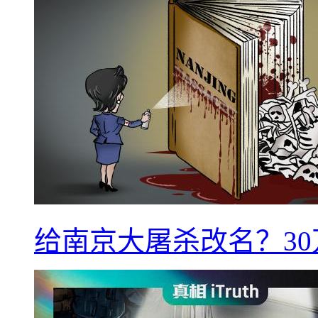
给南京大屠杀改名？3