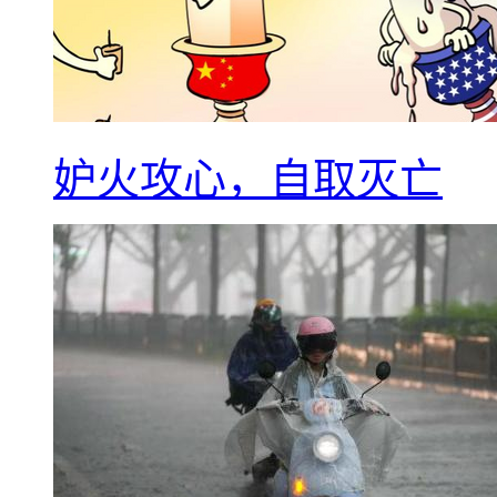
妒火攻心，自取灭亡