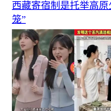
西藏寄宿制是托举高原
笼”