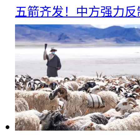
五箭齐发！中方强力反