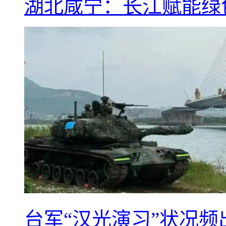
湖北咸宁：长江赋能绿
台军“汉光演习”状况频