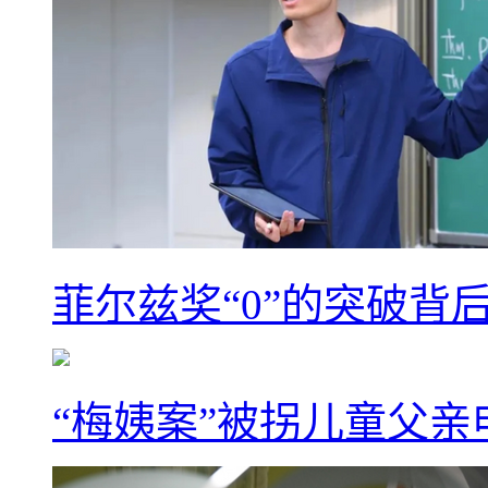
菲尔兹奖“0”的突破背
“梅姨案”被拐儿童父