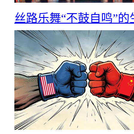
丝路乐舞“不鼓自鸣”