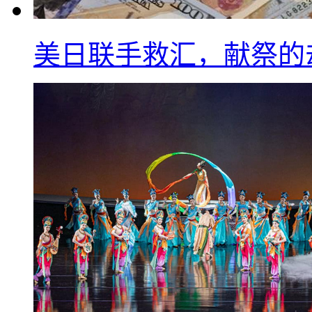
美日联手救汇，献祭的