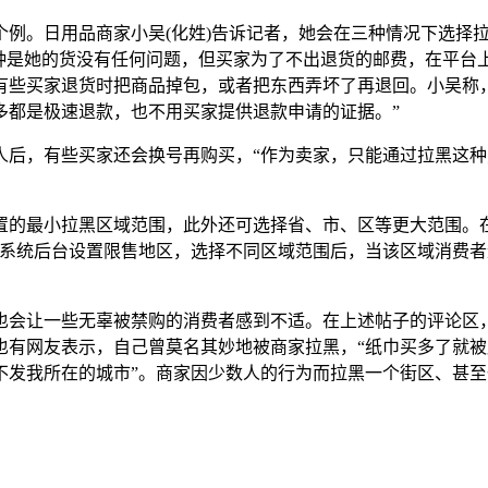
。日用品商家小吴(化姓)告诉记者，她会在三种情况下选择拉
种是她的货没有任何问题，但买家为了不出退货的邮费，在平台上
有些买家退货时把商品掉包，或者把东西弄坏了再退回。小吴称
多都是极速退款，也不用买家提供退款申请的证据。”
，有些买家还会换号再购买，“作为卖家，只能通过拉黑这种
最小拉黑区域范围，此外还可选择省、市、区等更大范围。在
系统后台设置限售地区，选择不同区域范围后，当该区域消费者
让一些无辜被禁购的消费者感到不适。在上述帖子的评论区，
有网友表示，自己曾莫名其妙地被商家拉黑，“纸巾买多了就被
说不发我所在的城市”。商家因少数人的行为而拉黑一个街区、甚