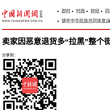
即时
时政
财经
同
铸牢中华民族共同体意
卖家因恶意退货多“拉黑”整个
分享到：