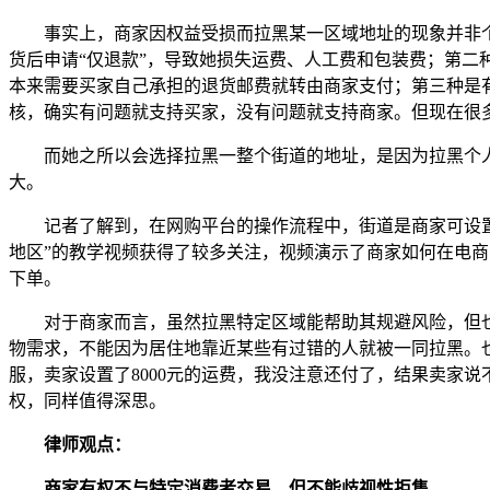
事实上，商家因权益受损而拉黑某一区域地址的现象并非个例
货后申请“仅退款”，导致她损失运费、人工费和包装费；第二
本来需要买家自己承担的退货邮费就转由商家支付；第三种是
核，确实有问题就支持买家，没有问题就支持商家。但现在很
而她之所以会选择拉黑一整个街道的地址，是因为拉黑个人后
大。
记者了解到，在网购平台的操作流程中，街道是商家可设置的
地区”的教学视频获得了较多关注，视频演示了商家如何在电商
下单。
对于商家而言，虽然拉黑特定区域能帮助其规避风险，但也会
物需求，不能因为居住地靠近某些有过错的人就被一同拉黑。也
服，卖家设置了8000元的运费，我没注意还付了，结果卖家
权，同样值得深思。
律师观点：
商家有权不与特定消费者交易，但不能歧视性拒售