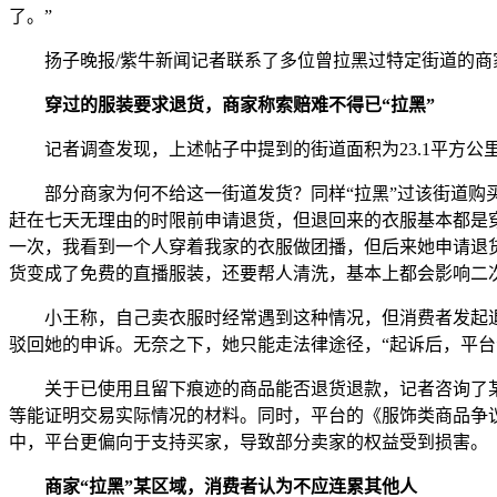
了。”
扬子晚报/紫牛新闻记者联系了多位曾拉黑过特定街道的商
穿过的服装要求退货，商家称索赔难不得已“拉黑”
记者调查发现，上述帖子中提到的街道面积为23.1平方公里
部分商家为何不给这一街道发货？同样“拉黑”过该街道购买
赶在七天无理由的时限前申请退货，但退回来的衣服基本都是
一次，我看到一个人穿着我家的衣服做团播，但后来她申请退
货变成了免费的直播服装，还要帮人清洗，基本上都会影响二
小王称，自己卖衣服时经常遇到这种情况，但消费者发起退
驳回她的申诉。无奈之下，她只能走法律途径，“起诉后，平
关于已使用且留下痕迹的商品能否退货退款，记者咨询了某
等能证明交易实际情况的材料。同时，平台的《服饰类商品争
中，平台更偏向于支持买家，导致部分卖家的权益受到损害。
商家“拉黑”某区域，消费者认为不应连累其他人