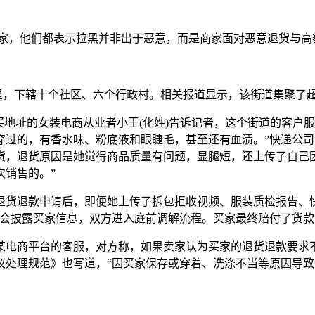
家，他们都表示拉黑并非出于恶意，而是商家面对恶意退货与高
，下辖十个社区、六个行政村。相关报道显示，该街道集聚了超2
地址的女装电商从业者小王(化姓)告诉记者，这个街道的客户服
穿过的，有香水味、粉底液和眼睫毛，甚至还有血渍。”快递公司
货，退货原因是她觉得商品质量有问题，显腿短，还上传了自己团
次销售的。”
货退款申请后，即便她上传了拆包拒收视频、服装质检报告、快
台会披露买家信息，双方进入庭前调解流程。买家最终赔付了货款
电商平台的客服，对方称，如果卖家认为买家的退货退款要求不
议处理规范》也写道，“因买家保存或穿着、洗涤不当等原因导致