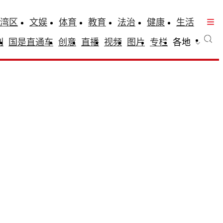
湾区
文娱
体育
教育
法治
健康
生活
刊
国是直通车
创意
直播
视频
图片
专栏
各地