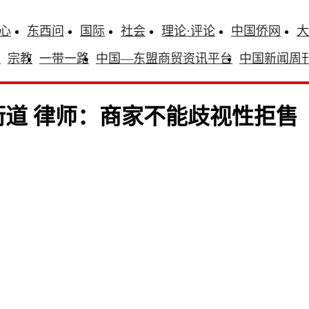
心
东西问
国际
社会
理论·评论
中国侨网
大
识
宗教
一带一路
中国—东盟商贸资讯平台
中国新闻周
街道 律师：商家不能歧视性拒售