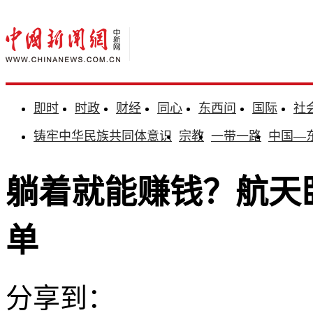
即时
时政
财经
同心
东西问
国际
社
铸牢中华民族共同体意识
宗教
一带一路
中国—
躺着就能赚钱？航天
单
分享到：