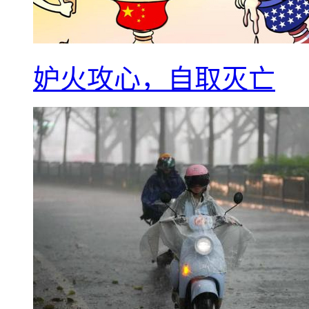
妒火攻心，自取灭亡