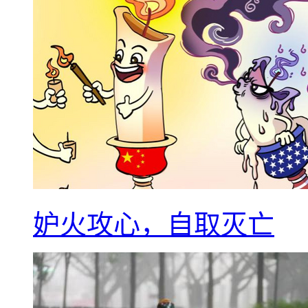
妒火攻心，自取灭亡