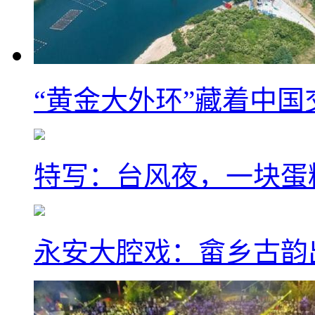
“黄金大外环”藏着中
特写：台风夜，一块蛋
永安大腔戏：畲乡古韵