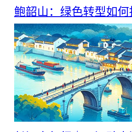
鲍韶山：绿色转型如何