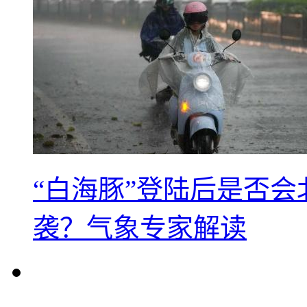
“白海豚”登陆后是否会
袭？气象专家解读