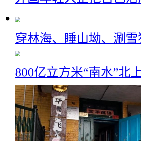
穿林海、睡山坳、涮雪
800亿立方米“南水”北