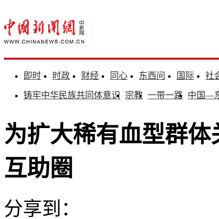
即时
时政
财经
同心
东西问
国际
社
铸牢中华民族共同体意识
宗教
一带一路
中国—
为扩大稀有血型群体关
互助圈
分享到：