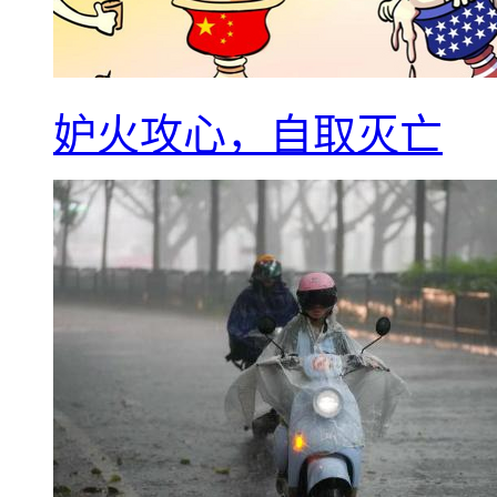
妒火攻心，自取灭亡