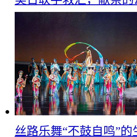
丝路乐舞“不鼓自鸣”