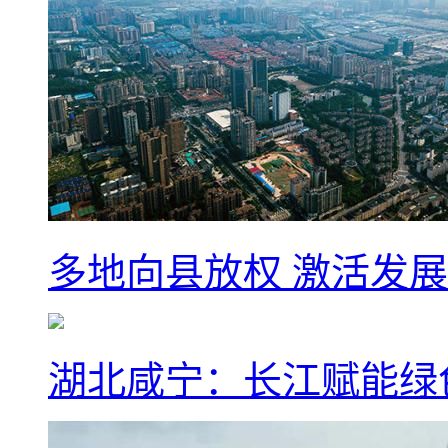
多地向县放权 激活发
湖北咸宁：长江赋能绿