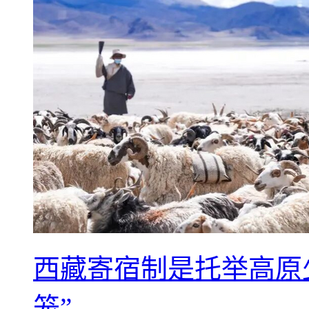
西藏寄宿制是托举高原
笼”