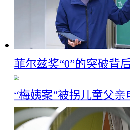
菲尔兹奖“0”的突破背
“梅姨案”被拐儿童父