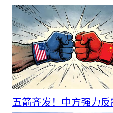
五箭齐发！中方强力反