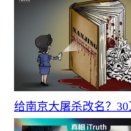
给南京大屠杀改名？3