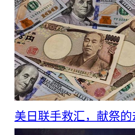
美日联手救汇，献祭的