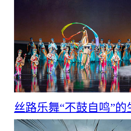
丝路乐舞“不鼓自鸣”