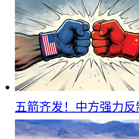
五箭齐发！中方强力反