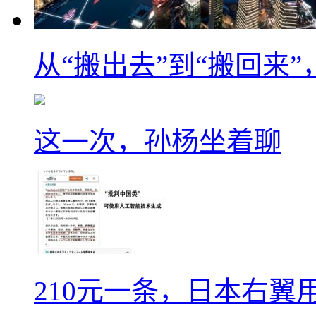
从“搬出去”到“搬回来
这一次，孙杨坐着聊
210元一条，日本右翼