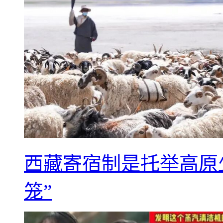
西藏寄宿制是托举高原
笼”