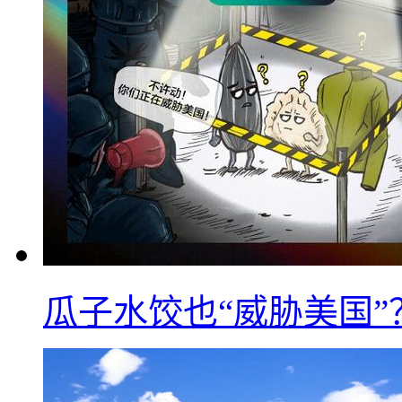
瓜子水饺也“威胁美国”