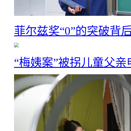
菲尔兹奖“0”的突破背
“梅姨案”被拐儿童父