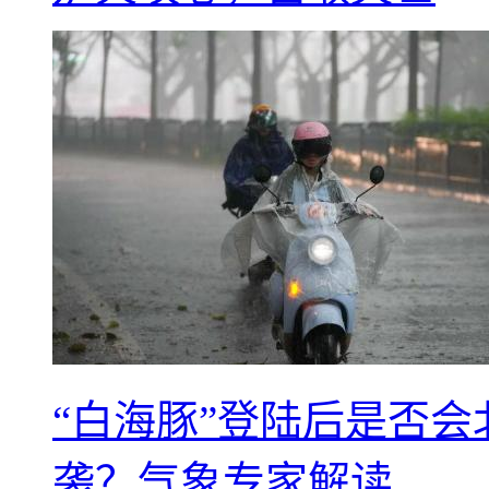
“白海豚”登陆后是否会
袭？气象专家解读