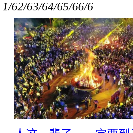
1/6
2/6
3/6
4/6
5/6
6/6