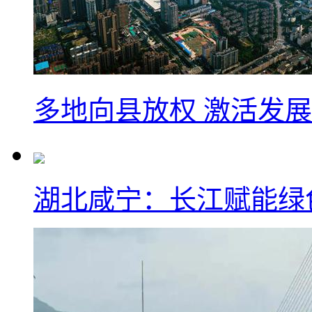
多地向县放权 激活发
湖北咸宁：长江赋能绿