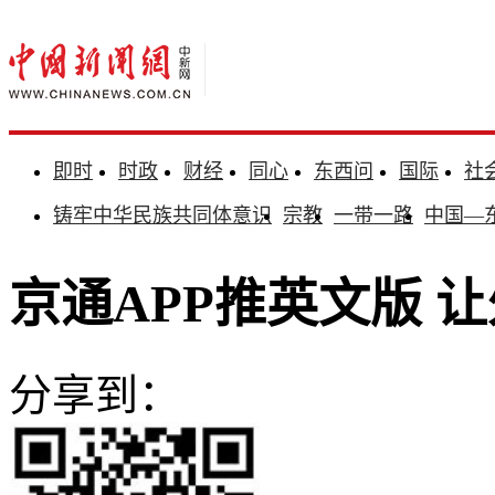
即时
时政
财经
同心
东西问
国际
社
铸牢中华民族共同体意识
宗教
一带一路
中国—
京通APP推英文版 
分享到：