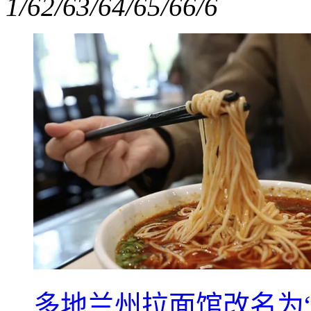
1/6
2/6
3/6
4/6
5/6
6/6
多地兰州拉面馆改名为“