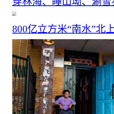
穿林海、睡山坳、涮雪
800亿立方米“南水”北