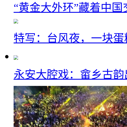
“黄金大外环”藏着中
特写：台风夜，一块蛋
永安大腔戏：畲乡古韵