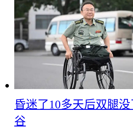
昏迷了10多天后双腿没
谷