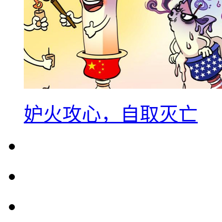
妒火攻心，自取灭亡