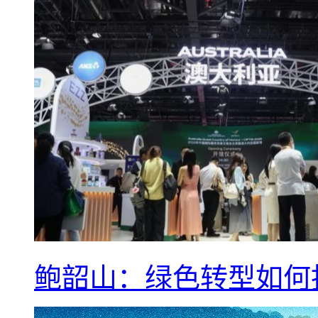
鲍韶山：绿色转型如何