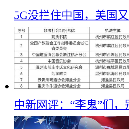
5G没拦住中国，美国又
中新网评：“李鬼”们，