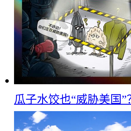
瓜子水饺也“威胁美国”