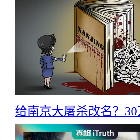
给南京大屠杀改名？3