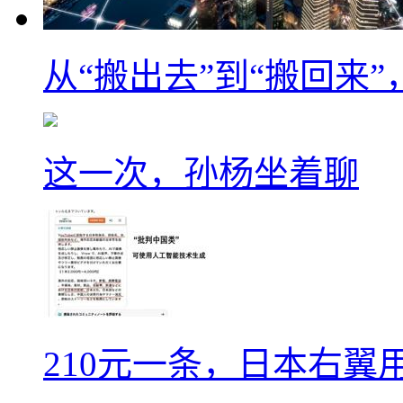
从“搬出去”到“搬回来
这一次，孙杨坐着聊
210元一条，日本右翼