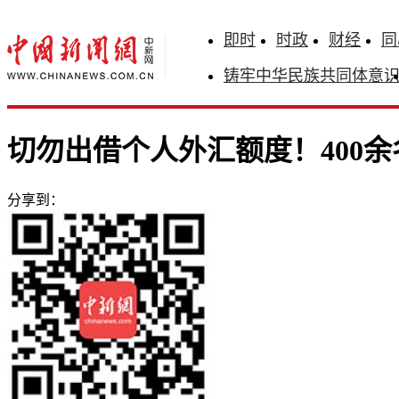
即时
时政
财经
同
铸牢中华民族共同体意
切勿出借个人外汇额度！400余
分享到：