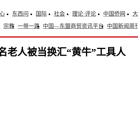
心
东西问
国际
社会
理论·评论
中国侨网
大
识
宗教
一带一路
中国—东盟商贸资讯平台
中国新闻周
名老人被当换汇“黄牛”工具人