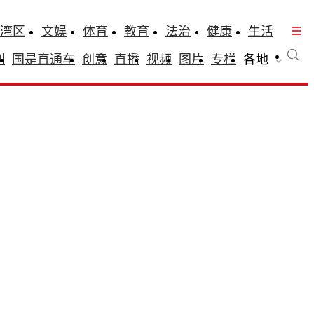
湾区
文娱
体育
教育
法治
健康
生活
刊
国是直通车
创意
直播
视频
图片
专栏
各地