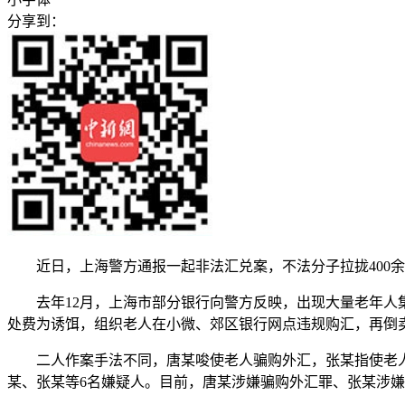
分享到：
近日，上海警方通报一起非法汇兑案，不法分子拉拢400余名
去年12月，上海市部分银行向警方反映，出现大量老年人集
处费为诱饵，组织老人在小微、郊区银行网点违规购汇，再倒
二人作案手法不同，唐某唆使老人骗购外汇，张某指使老人兑
某、张某等6名嫌疑人。目前，唐某涉嫌骗购外汇罪、张某涉嫌