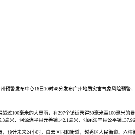
。广州预警发布中心16日10时48分发布广州地质灾害气象风险预
过100毫米的大暴雨，有297个镇街录得50毫米至100毫米的
.3毫米、河源连平县元善镇142.1毫米、汕尾海丰县公平镇137.9
预计未来24小时，白云区同和街道，越秀区人民街道、六榕