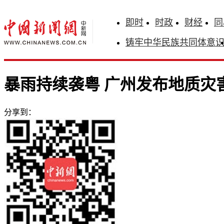
即时
时政
财经
同
铸牢中华民族共同体意
暴雨持续袭粤 广州发布地质灾
分享到：