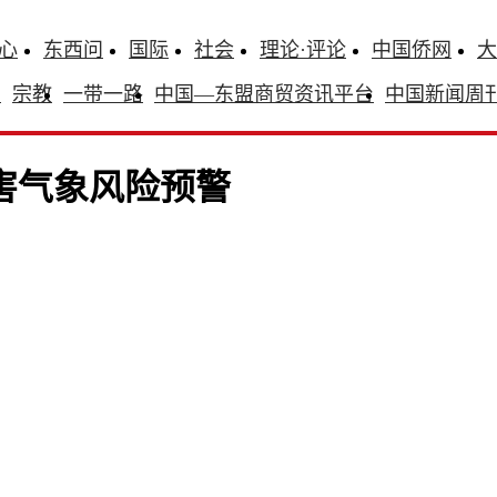
心
东西问
国际
社会
理论·评论
中国侨网
大
识
宗教
一带一路
中国—东盟商贸资讯平台
中国新闻周
害气象风险预警