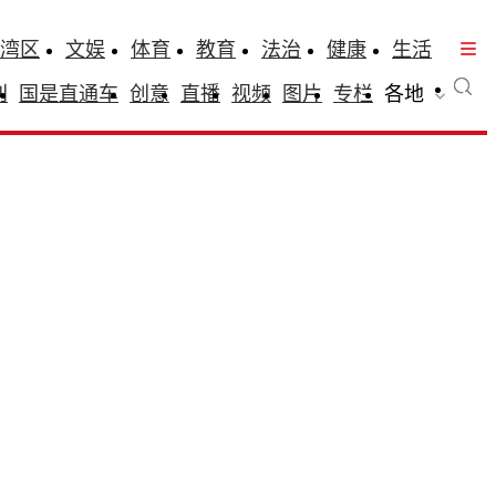
湾区
文娱
体育
教育
法治
健康
生活
刊
国是直通车
创意
直播
视频
图片
专栏
各地