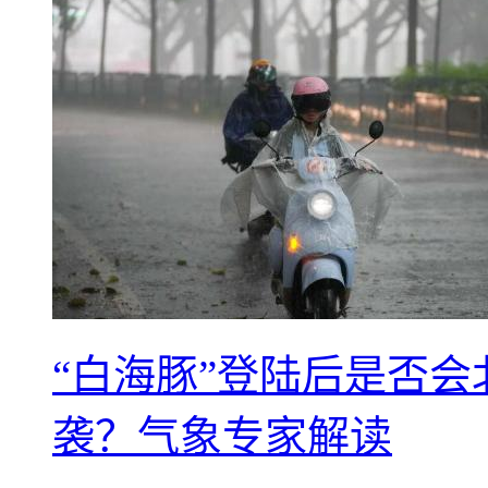
“白海豚”登陆后是否会
袭？气象专家解读