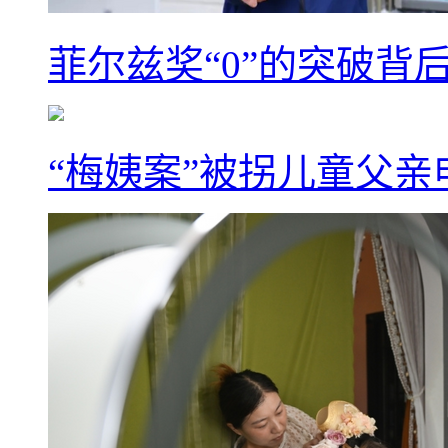
菲尔兹奖“0”的突破背
“梅姨案”被拐儿童父