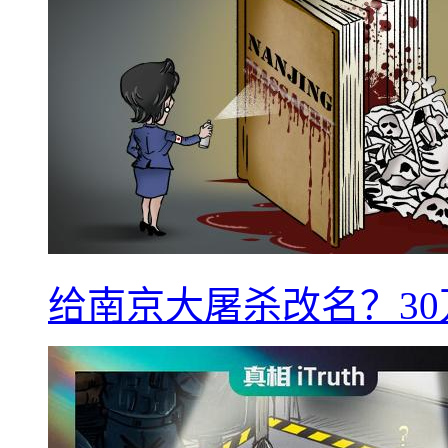
给南京大屠杀改名？3