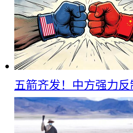
五箭齐发！中方强力反