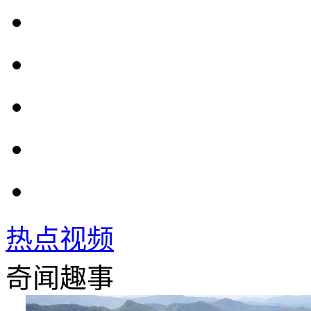
热点视频
奇闻趣事