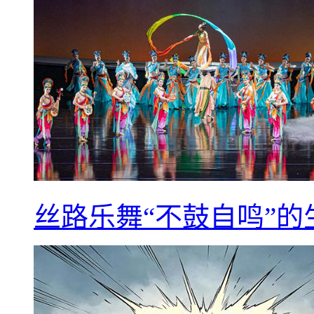
丝路乐舞“不鼓自鸣”