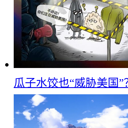
瓜子水饺也“威胁美国”