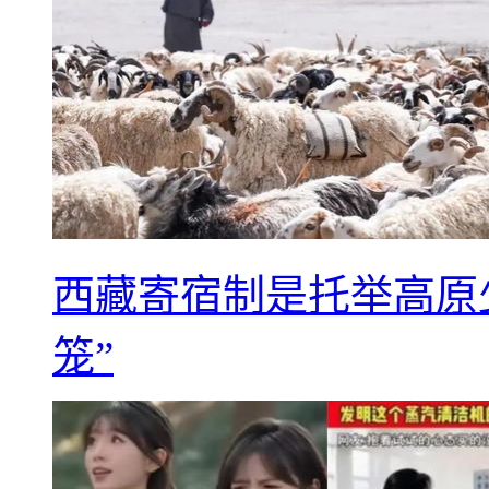
西藏寄宿制是托举高原
笼”