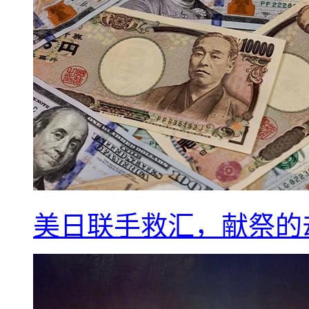
美日联手救汇，献祭的